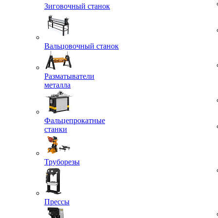
Зиговочный станок
Час
Вальцовочный станок
Разматыватели
металла
Фальцепрокатные
станки
Труборезы
Прессы