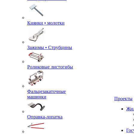
Киянки • молотки
Зажимы • Струбцины
Роликовые листогибы
Фальцезакаточные
машинки
Проекты
Жил
Оправка-лопатка