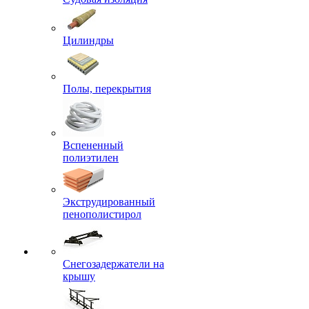
Цилиндры
Полы, перекрытия
Вспененный
полиэтилен
Экструдированный
пенополистирол
Снегозадержатели на
крышу