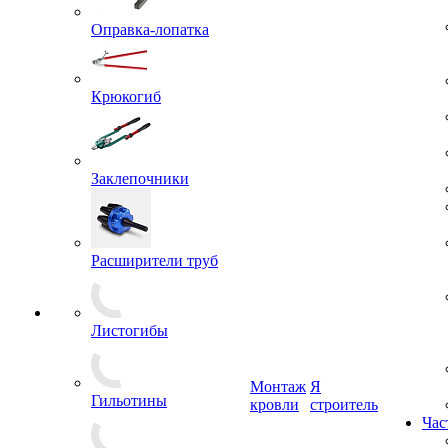
Оправка-лопатка
Крюкогиб
Заклепочники
Расширители труб
Листогибы
Монтаж
Я
Гильотины
кровли
строитель
Час