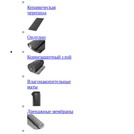
Керамическая
черепица
Ондулин
Корнезащитный слой
Влагонакопительные
маты
Дренажные мембраны