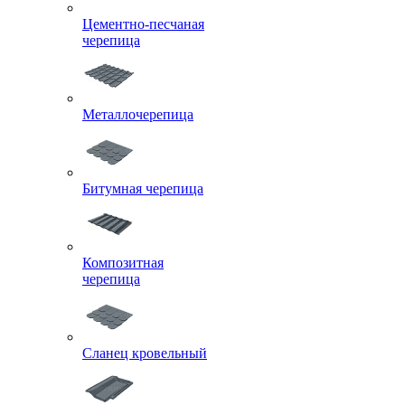
Цементно-песчаная
черепица
Металлочерепица
Битумная черепица
Композитная
черепица
Сланец кровельный