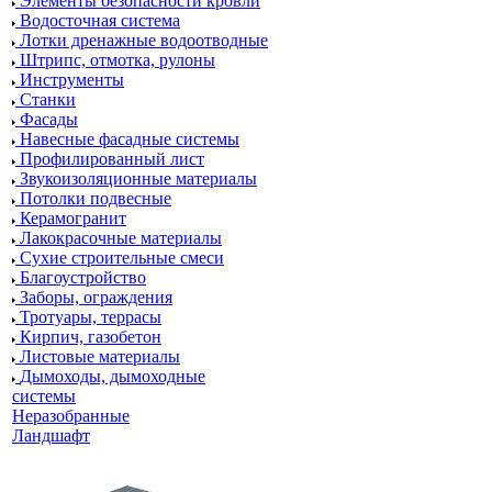
Элементы безопасности кровли
Водосточная система
Лотки дренажные водоотводные
Штрипс, отмотка, рулоны
Инструменты
Станки
Фасады
Навесные фасадные системы
Профилированный лист
Звукоизоляционные материалы
Потолки подвесные
Керамогранит
Лакокрасочные материалы
Сухие строительные смеси
Благоустройство
Заборы, ограждения
Тротуары, террасы
Кирпич, газобетон
Листовые материалы
Дымоходы, дымоходные
системы
Неразобранные
Ландшафт