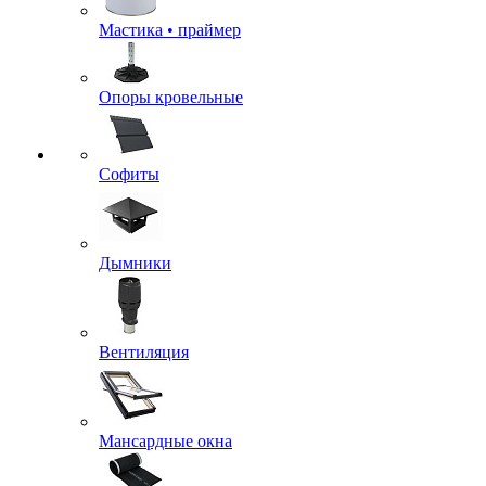
Мастика • праймер
Опоры кровельные
Софиты
Дымники
Вентиляция
Мансардные окна