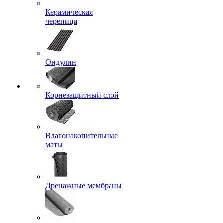
Керамическая
черепица
Ондулин
Корнезащитный слой
Влагонакопительные
маты
Дренажные мембраны