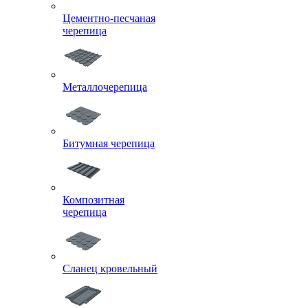
Цементно-песчаная
черепица
Металлочерепица
Битумная черепица
Композитная
черепица
Сланец кровельный