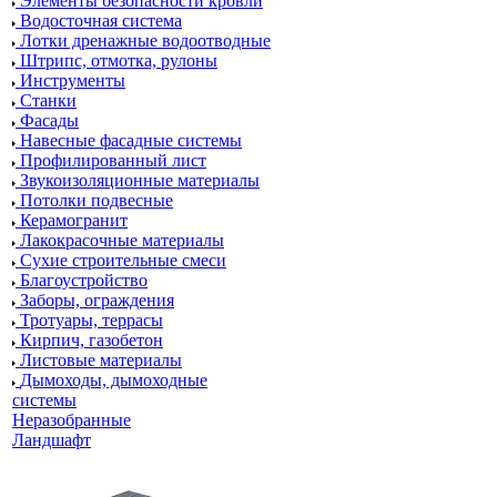
Элементы безопасности кровли
Водосточная система
Лотки дренажные водоотводные
Штрипс, отмотка, рулоны
Инструменты
Станки
Фасады
Навесные фасадные системы
Профилированный лист
Звукоизоляционные материалы
Потолки подвесные
Керамогранит
Лакокрасочные материалы
Сухие строительные смеси
Благоустройство
Заборы, ограждения
Тротуары, террасы
Кирпич, газобетон
Листовые материалы
Дымоходы, дымоходные
системы
Неразобранные
Ландшафт