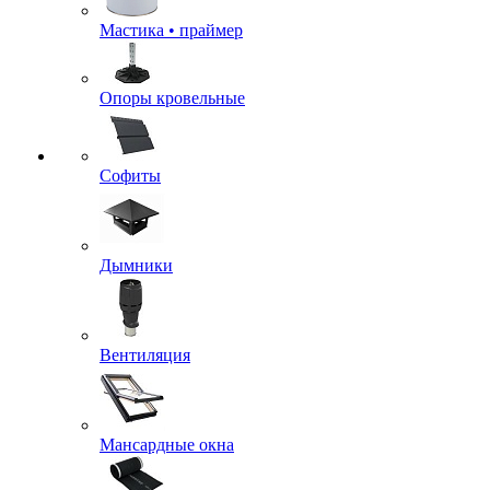
Мастика • праймер
Опоры кровельные
Софиты
Дымники
Вентиляция
Мансардные окна