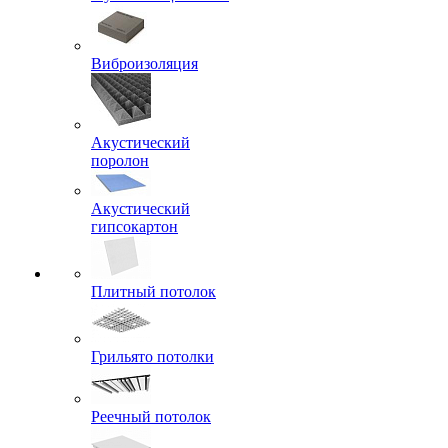
Виброизоляция
Акустический
поролон
Акустический
гипсокартон
Плитный потолок
Грильято потолки
Реечный потолок