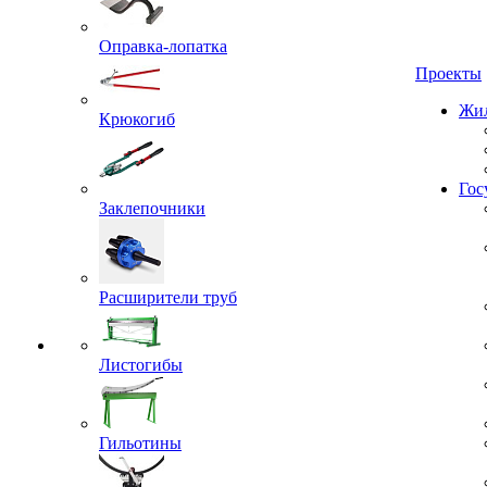
Оправка-лопатка
Проекты
Жил
Крюкогиб
Гос
Заклепочники
Расширители труб
Листогибы
Гильотины