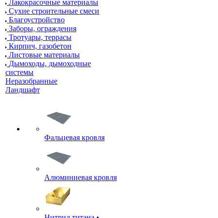
Лакокрасочные материалы
Сухие строительные смеси
Благоустройство
Заборы, ограждения
Тротуары, террасы
Кирпич, газобетон
Листовые материалы
Дымоходы, дымоходные
системы
Неразобранные
Ландшафт
Фальцевая кровля
Алюминиевая кровля
Нитрид титана •