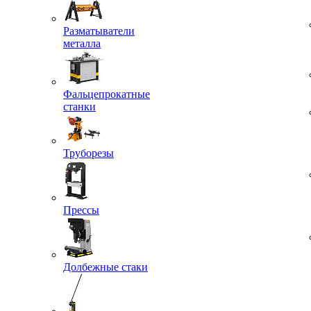
Разматыватели
металла
Фальцепрокатные
станки
Труборезы
Прессы
Долбежные стаки