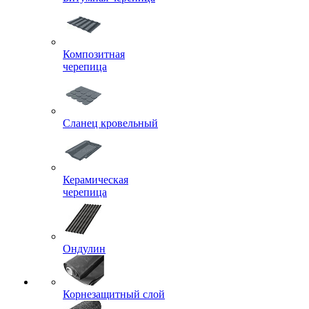
Композитная
черепица
Сланец кровельный
Керамическая
черепица
Ондулин
Корнезащитный слой