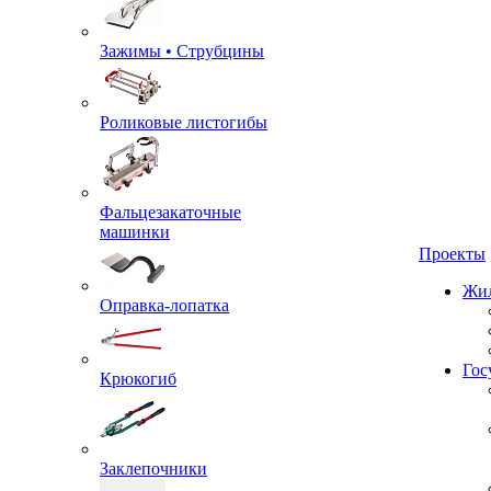
Зажимы • Струбцины
Роликовые листогибы
Фальцезакаточные
машинки
Проекты
Жил
Оправка-лопатка
Гос
Крюкогиб
Заклепочники