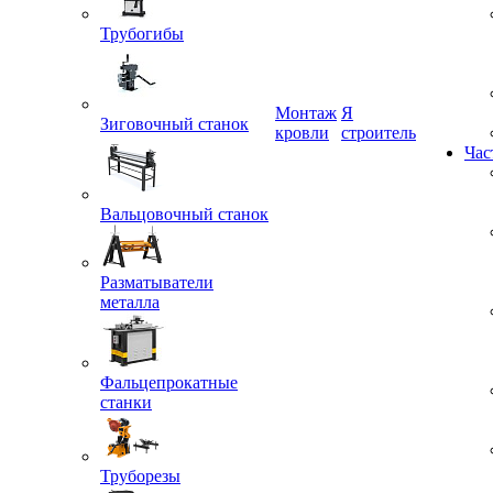
Трубогибы
Монтаж
Я
Зиговочный станок
кровли
строитель
Час
Вальцовочный станок
Разматыватели
металла
Фальцепрокатные
станки
Труборезы