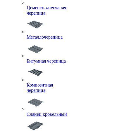
Цементно-песчаная
черепица
Металлочерепица
Битумная черепица
Композитная
черепица
Сланец кровельный