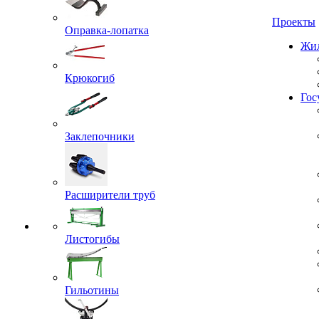
Проекты
Оправка-лопатка
Жил
Крюкогиб
Гос
Заклепочники
Расширители труб
Листогибы
Гильотины