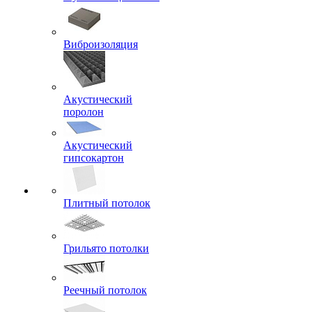
Виброизоляция
Акустический
поролон
Акустический
гипсокартон
Плитный потолок
Грильято потолки
Реечный потолок