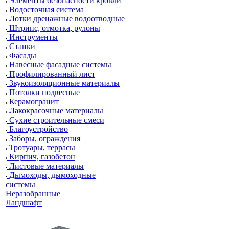
Элементы безопасности кровли
Водосточная система
Лотки дренажные водоотводные
Штрипс, отмотка, рулоны
Инструменты
Станки
Фасады
Навесные фасадные системы
Профилированный лист
Звукоизоляционные материалы
Потолки подвесные
Керамогранит
Лакокрасочные материалы
Сухие строительные смеси
Благоустройство
Заборы, ограждения
Тротуары, террасы
Кирпич, газобетон
Листовые материалы
Дымоходы, дымоходные
системы
Неразобранные
Ландшафт