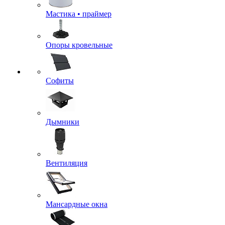
Мастика • праймер
Опоры кровельные
Софиты
Дымники
Вентиляция
Мансардные окна