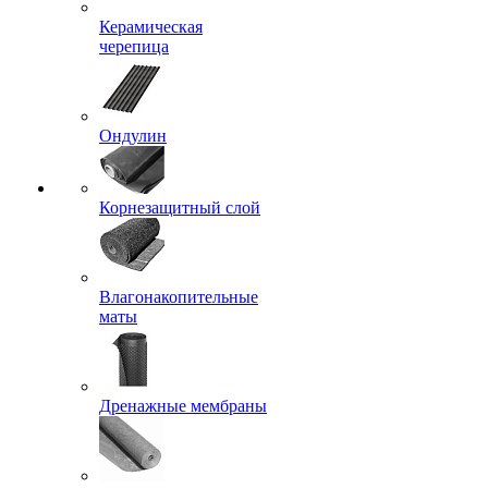
Керамическая
черепица
Ондулин
Корнезащитный слой
Влагонакопительные
маты
Дренажные мембраны