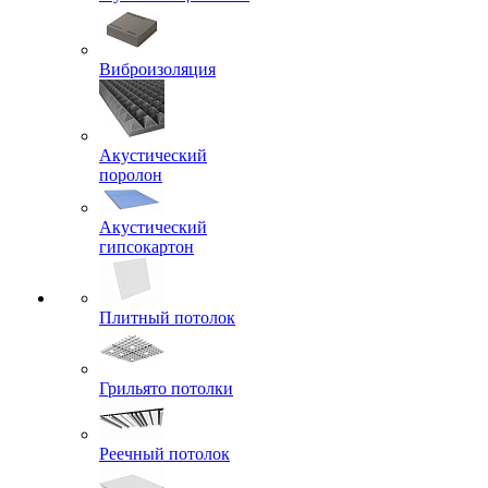
Виброизоляция
Акустический
поролон
Акустический
гипсокартон
Плитный потолок
Грильято потолки
Реечный потолок