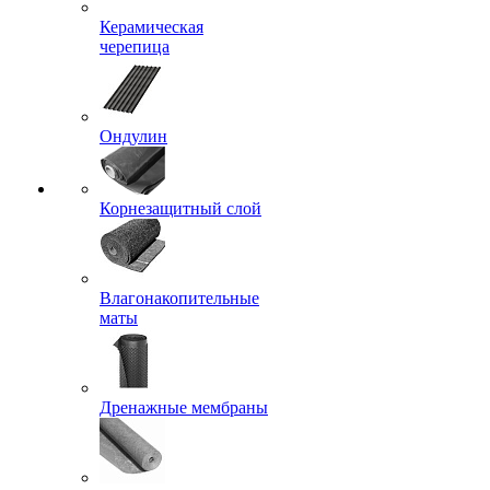
Керамическая
черепица
Ондулин
Корнезащитный слой
Влагонакопительные
маты
Дренажные мембраны