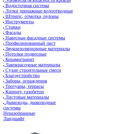
Элементы безопасности кровли
Водосточная система
Лотки дренажные водоотводные
Штрипс, отмотка, рулоны
Инструменты
Станки
Фасады
Навесные фасадные системы
Профилированный лист
Звукоизоляционные материалы
Потолки подвесные
Керамогранит
Лакокрасочные материалы
Сухие строительные смеси
Благоустройство
Заборы, ограждения
Тротуары, террасы
Кирпич, газобетон
Листовые материалы
Дымоходы, дымоходные
системы
Неразобранные
Ландшафт