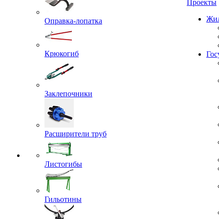
Проекты
Оправка-лопатка
Жил
Крюкогиб
Гос
Заклепочники
Расширители труб
Листогибы
Гильотины