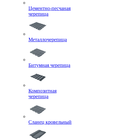
Цементно-песчаная
черепица
Металлочерепица
Битумная черепица
Композитная
черепица
Сланец кровельный