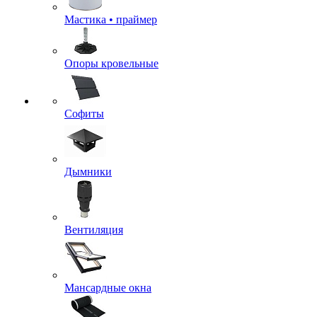
Мастика • праймер
Опоры кровельные
Софиты
Дымники
Вентиляция
Мансардные окна