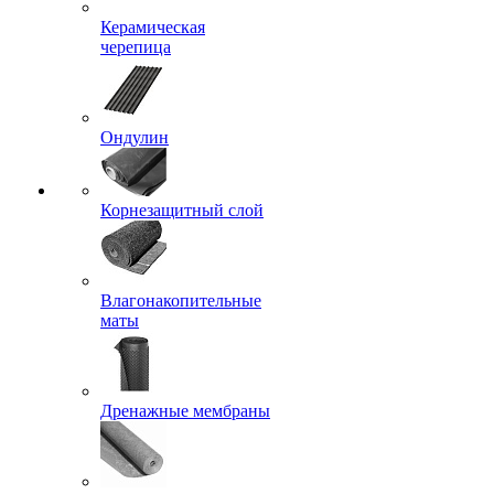
Керамическая
черепица
Ондулин
Корнезащитный слой
Влагонакопительные
маты
Дренажные мембраны