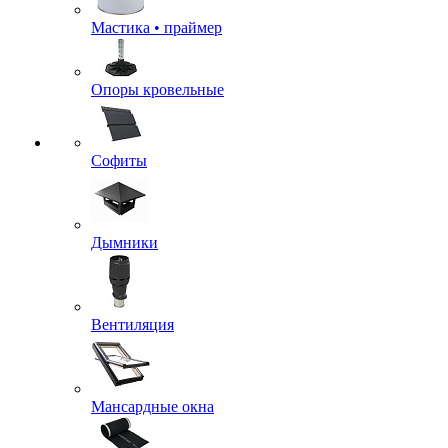
Мастика • праймер
Опоры кровельные
Софиты
Дымники
Вентиляция
Мансардные окна