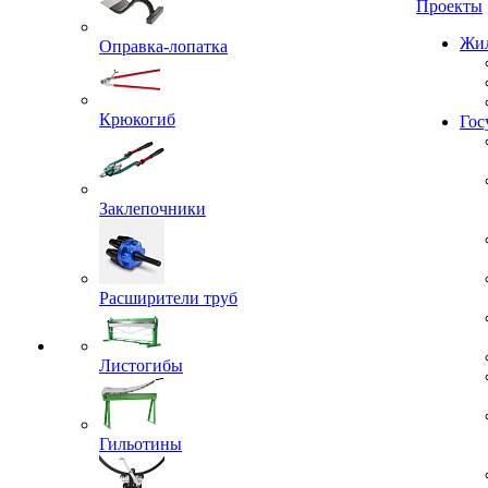
Проекты
Оправка-лопатка
Жил
Крюкогиб
Гос
Заклепочники
Расширители труб
Листогибы
Гильотины