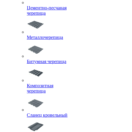
Цементно-песчаная
черепица
Металлочерепица
Битумная черепица
Композитная
черепица
Сланец кровельный