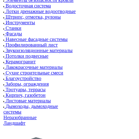
Элементы безопасности кровли
Водосточная система
Лотки дренажные водоотводные
Штрипс, отмотка, рулоны
Инструменты
Станки
Фасады
Навесные фасадные системы
Профилированный лист
Звукоизоляционные материалы
Потолки подвесные
Керамогранит
Лакокрасочные материалы
Сухие строительные смеси
Благоустройство
Заборы, ограждения
Тротуары, террасы
Кирпич, газобетон
Листовые материалы
Дымоходы, дымоходные
системы
Неразобранные
Ландшафт