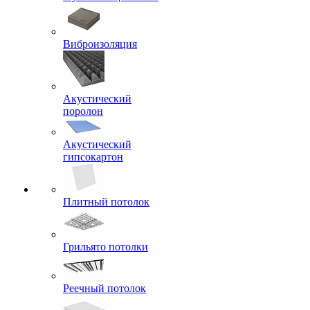
Виброизоляция
Акустический
поролон
Акустический
гипсокартон
Плитный потолок
Грильято потолки
Реечный потолок