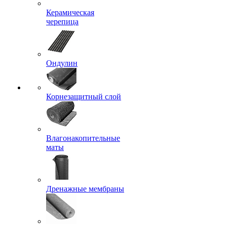
Керамическая
черепица
Ондулин
Корнезащитный слой
Влагонакопительные
маты
Дренажные мембраны