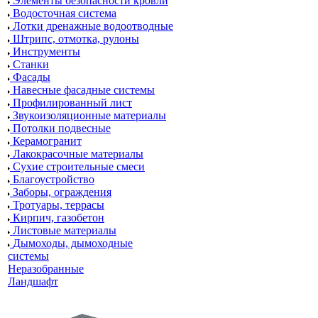
Элементы безопасности кровли
Водосточная система
Лотки дренажные водоотводные
Штрипс, отмотка, рулоны
Инструменты
Станки
Фасады
Навесные фасадные системы
Профилированный лист
Звукоизоляционные материалы
Потолки подвесные
Керамогранит
Лакокрасочные материалы
Сухие строительные смеси
Благоустройство
Заборы, ограждения
Тротуары, террасы
Кирпич, газобетон
Листовые материалы
Дымоходы, дымоходные
системы
Неразобранные
Ландшафт