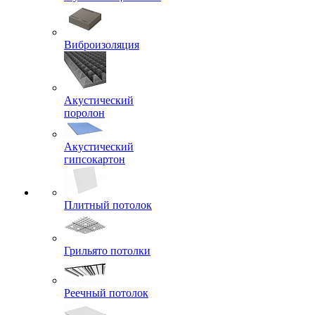
Виброизоляция
Акустический
поролон
Акустический
гипсокартон
Плитный потолок
Грильято потолки
Реечный потолок