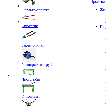
Проекты
Оправка-лопатка
Жил
Крюкогиб
Гос
Заклепочники
Расширители труб
Листогибы
Гильотины