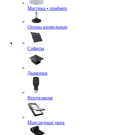
Мастика • праймер
Опоры кровельные
Софиты
Дымники
Вентиляция
Мансардные окна