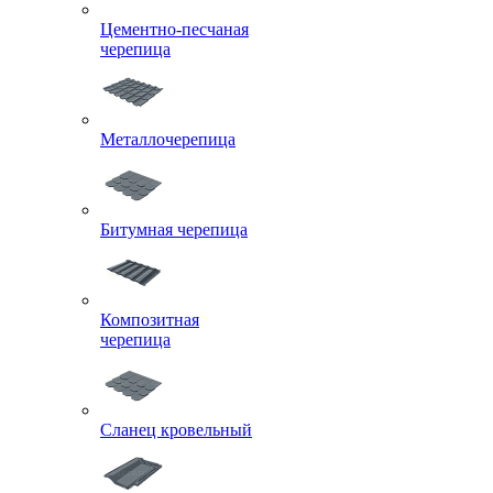
Цементно-песчаная
черепица
Металлочерепица
Битумная черепица
Композитная
черепица
Сланец кровельный