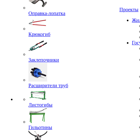
Проекты
Оправка-лопатка
Жил
Крюкогиб
Гос
Заклепочники
Расширители труб
Листогибы
Гильотины