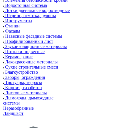
Элементы безопасности кровли
Водосточная система
Лотки дренажные водоотводные
Штрипс, отмотка, рулоны
Инструменты
Станки
Фасады
Навесные фасадные системы
Профилированный лист
Звукоизоляционные материалы
Потолки подвесные
Керамогранит
Лакокрасочные материалы
Сухие строительные смеси
Благоустройство
Заборы, ограждения
Тротуары, террасы
Кирпич, газобетон
Листовые материалы
Дымоходы, дымоходные
системы
Неразобранные
Ландшафт