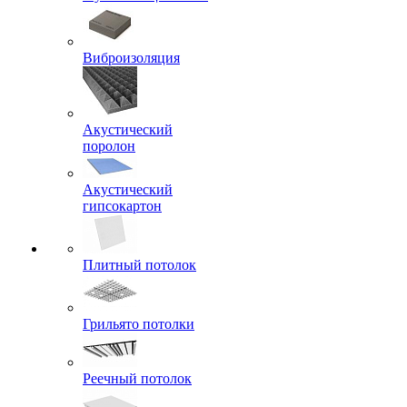
Виброизоляция
Акустический
поролон
Акустический
гипсокартон
Плитный потолок
Грильято потолки
Реечный потолок