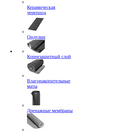
Керамическая
черепица
Ондулин
Корнезащитный слой
Влагонакопительные
маты
Дренажные мембраны