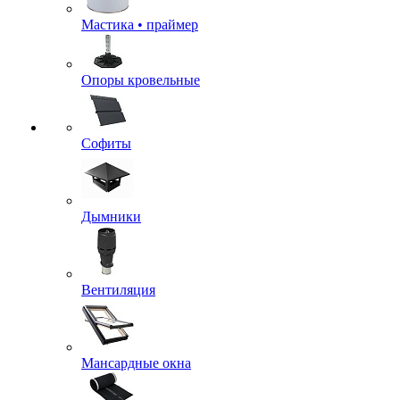
Мастика • праймер
Опоры кровельные
Софиты
Дымники
Вентиляция
Мансардные окна