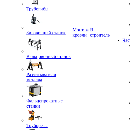
Трубогибы
Монтаж
Я
Зиговочный станок
кровли
строитель
Час
Вальцовочный станок
Разматыватели
металла
Фальцепрокатные
станки
Труборезы