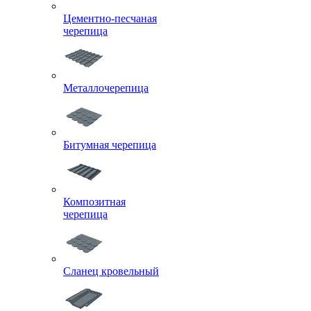
Цементно-песчаная
черепица
Металлочерепица
Битумная черепица
Композитная
черепица
Сланец кровельный