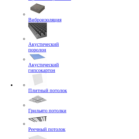
Виброизоляция
Акустический
поролон
Акустический
гипсокартон
Плитный потолок
Грильято потолки
Реечный потолок