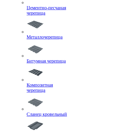
Цементно-песчаная
черепица
Металлочерепица
Битумная черепица
Композитная
черепица
Сланец кровельный