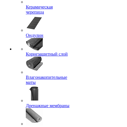
Керамическая
черепица
Ондулин
Корнезащитный слой
Влагонакопительные
маты
Дренажные мембраны