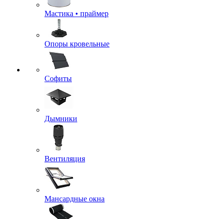
Мастика • праймер
Опоры кровельные
Софиты
Дымники
Вентиляция
Мансардные окна