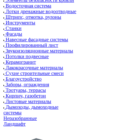
Элементы безопасности кровли
Водосточная система
Лотки дренажные водоотводные
Штрипс, отмотка, рулоны
Инструменты
Станки
Фасады
Навесные фасадные системы
Профилированный лист
Звукоизоляционные материалы
Потолки подвесные
Керамогранит
Лакокрасочные материалы
Сухие строительные смеси
Благоустройство
Заборы, ограждения
Тротуары, террасы
Кирпич, газобетон
Листовые материалы
Дымоходы, дымоходные
системы
Неразобранные
Ландшафт