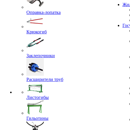
Проекты
Жил
Оправка-лопатка
Крюкогиб
Гос
Заклепочники
Расширители труб
Листогибы
Гильотины