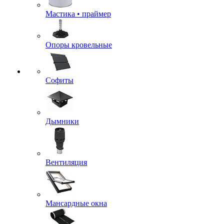
Мастика • праймер
Опоры кровельные
Софиты
Дымники
Вентиляция
Мансардные окна