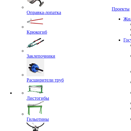
Проекты
Оправка-лопатка
Жил
Крюкогиб
Гос
Заклепочники
Расширители труб
Листогибы
Гильотины