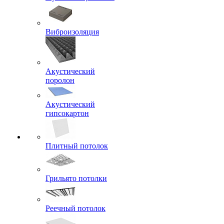
Виброизоляция
Акустический
поролон
Акустический
гипсокартон
Плитный потолок
Грильято потолки
Реечный потолок