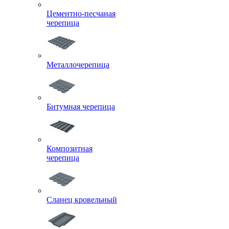
Цементно-песчаная
черепица
Металлочерепица
Битумная черепица
Композитная
черепица
Сланец кровельный