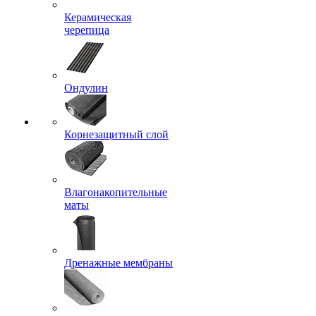
Керамическая
черепица
Ондулин
Корнезащитный слой
Влагонакопительные
маты
Дренажные мембраны