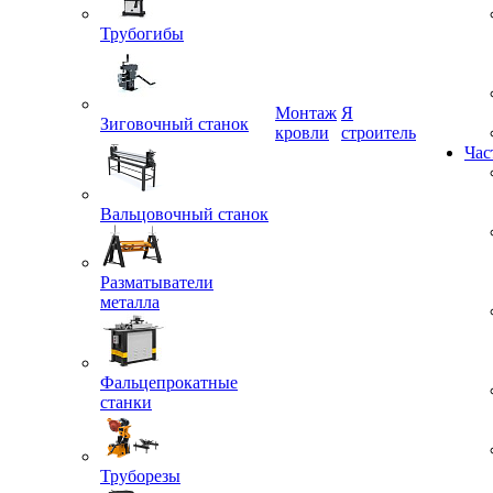
Трубогибы
Монтаж
Я
кровли
строитель
Зиговочный станок
Час
Вальцовочный станок
Разматыватели
металла
Фальцепрокатные
станки
Труборезы