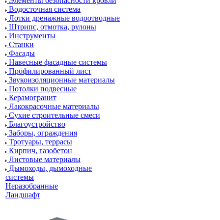
Элементы безопасности кровли
Водосточная система
Лотки дренажные водоотводные
Штрипс, отмотка, рулоны
Инструменты
Станки
Фасады
Навесные фасадные системы
Профилированный лист
Звукоизоляционные материалы
Потолки подвесные
Керамогранит
Лакокрасочные материалы
Сухие строительные смеси
Благоустройство
Заборы, ограждения
Тротуары, террасы
Кирпич, газобетон
Листовые материалы
Дымоходы, дымоходные
системы
Неразобранные
Ландшафт