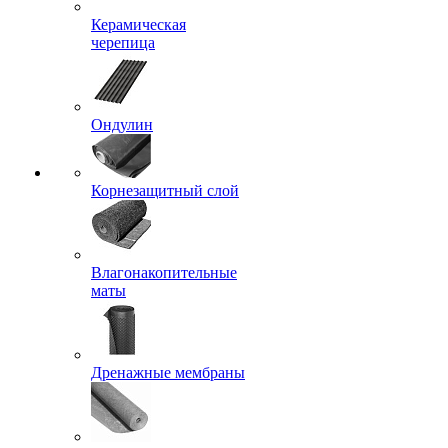
Керамическая
черепица
Ондулин
Корнезащитный слой
Влагонакопительные
маты
Дренажные мембраны