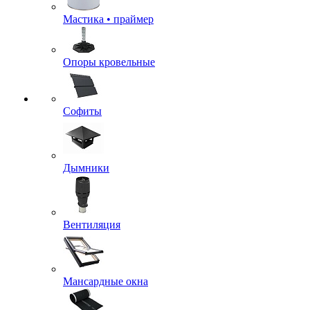
Мастика • праймер
Опоры кровельные
Софиты
Дымники
Вентиляция
Мансардные окна