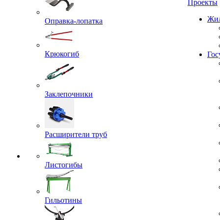
Проекты
Оправка-лопатка
Жил
Крюкогиб
Гос
Заклепочники
Расширители труб
Листогибы
Гильотины