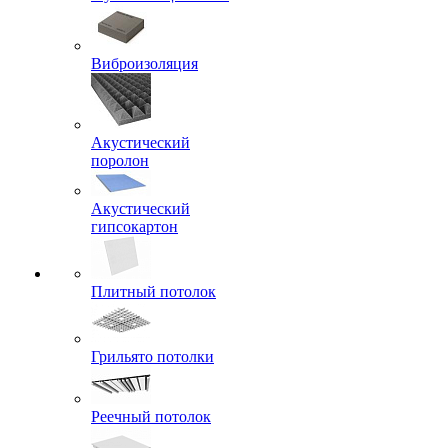
Виброизоляция
Акустический
поролон
Акустический
гипсокартон
Плитный потолок
Грильято потолки
Реечный потолок