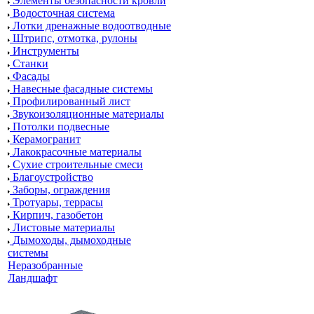
Элементы безопасности кровли
Водосточная система
Лотки дренажные водоотводные
Штрипс, отмотка, рулоны
Инструменты
Станки
Фасады
Навесные фасадные системы
Профилированный лист
Звукоизоляционные материалы
Потолки подвесные
Керамогранит
Лакокрасочные материалы
Сухие строительные смеси
Благоустройство
Заборы, ограждения
Тротуары, террасы
Кирпич, газобетон
Листовые материалы
Дымоходы, дымоходные
системы
Неразобранные
Ландшафт