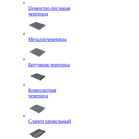
Цементно-песчаная
черепица
Металлочерепица
Битумная черепица
Композитная
черепица
Сланец кровельный