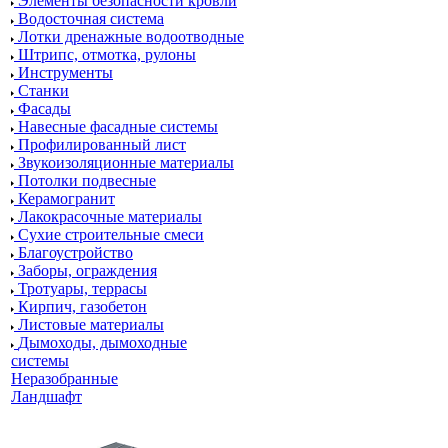
Элементы безопасности кровли
Водосточная система
Лотки дренажные водоотводные
Штрипс, отмотка, рулоны
Инструменты
Станки
Фасады
Навесные фасадные системы
Профилированный лист
Звукоизоляционные материалы
Потолки подвесные
Керамогранит
Лакокрасочные материалы
Сухие строительные смеси
Благоустройство
Заборы, ограждения
Тротуары, террасы
Кирпич, газобетон
Листовые материалы
Дымоходы, дымоходные
системы
Неразобранные
Ландшафт