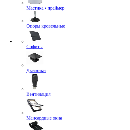
Мастика • праймер
Опоры кровельные
Софиты
Дымники
Вентиляция
Мансардные окна