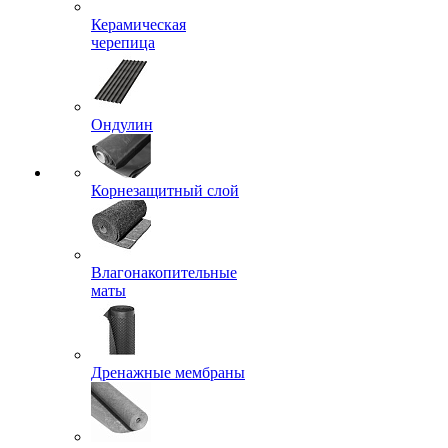
Керамическая
черепица
Ондулин
Корнезащитный слой
Влагонакопительные
маты
Дренажные мембраны