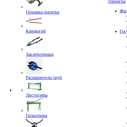
Проекты
Оправка-лопатка
Жил
Крюкогиб
Гос
Заклепочники
Расширители труб
Листогибы
Гильотины