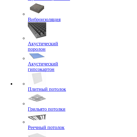
Виброизоляция
Акустический
поролон
Акустический
гипсокартон
Плитный потолок
Грильято потолки
Реечный потолок