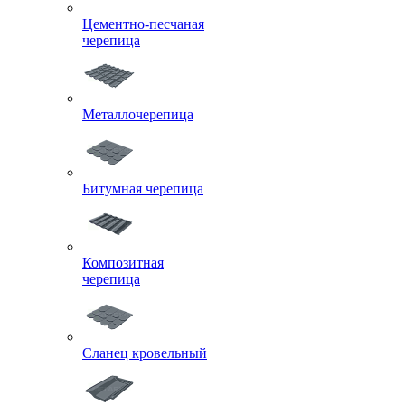
Цементно-песчаная
черепица
Металлочерепица
Битумная черепица
Композитная
черепица
Сланец кровельный