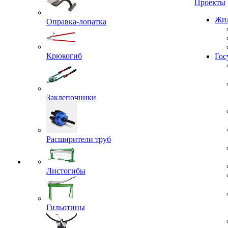
Проекты
Оправка-лопатка
Жил
Крюкогиб
Гос
Заклепочники
Расширители труб
Листогибы
Гильотины