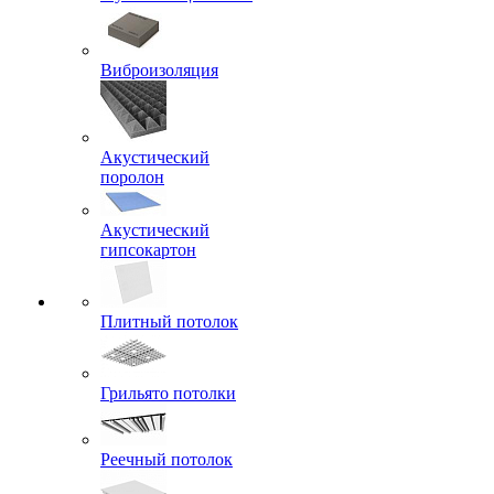
Виброизоляция
Акустический
поролон
Акустический
гипсокартон
Плитный потолок
Грильято потолки
Реечный потолок