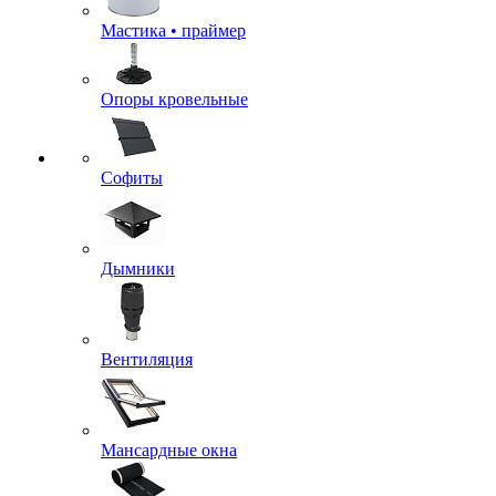
Мастика • праймер
Опоры кровельные
Софиты
Дымники
Вентиляция
Мансардные окна