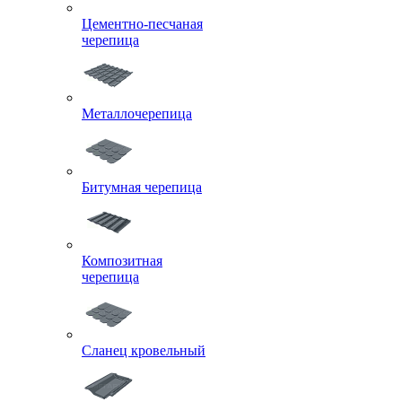
Цементно-песчаная
черепица
Металлочерепица
Битумная черепица
Композитная
черепица
Сланец кровельный