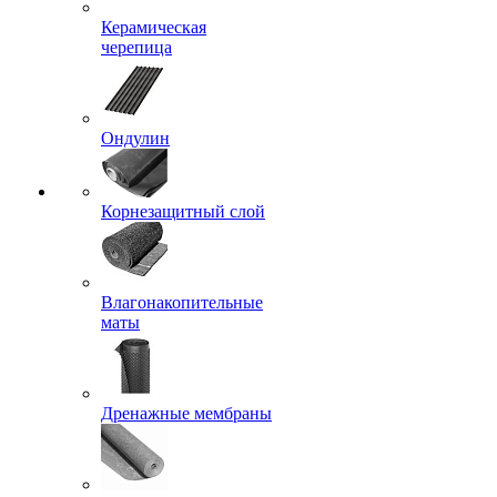
Керамическая
черепица
Ондулин
Корнезащитный слой
Влагонакопительные
маты
Дренажные мембраны