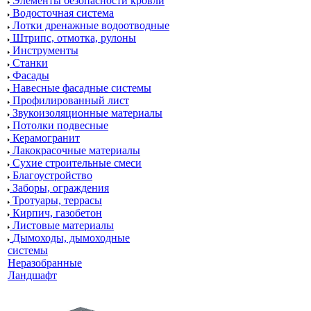
Элементы безопасности кровли
Водосточная система
Лотки дренажные водоотводные
Штрипс, отмотка, рулоны
Инструменты
Станки
Фасады
Навесные фасадные системы
Профилированный лист
Звукоизоляционные материалы
Потолки подвесные
Керамогранит
Лакокрасочные материалы
Сухие строительные смеси
Благоустройство
Заборы, ограждения
Тротуары, террасы
Кирпич, газобетон
Листовые материалы
Дымоходы, дымоходные
системы
Неразобранные
Ландшафт