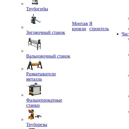
Трубогибы
Монтаж
Я
Зиговочный станок
кровли
строитель
Час
Вальцовочный станок
Разматыватели
металла
Фальцепрокатные
станки
Труборезы