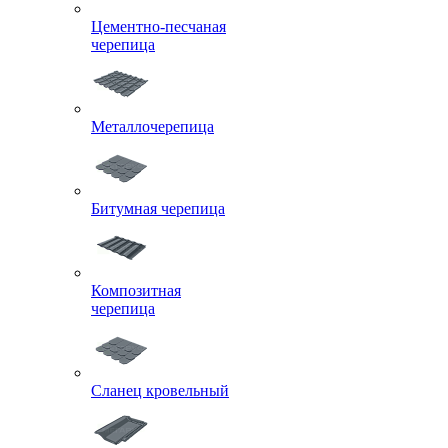
Цементно-песчаная
черепица
Металлочерепица
Битумная черепица
Композитная
черепица
Сланец кровельный