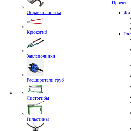
Проекты
Оправка-лопатка
Жил
Крюкогиб
Гос
Заклепочники
Расширители труб
Листогибы
Гильотины