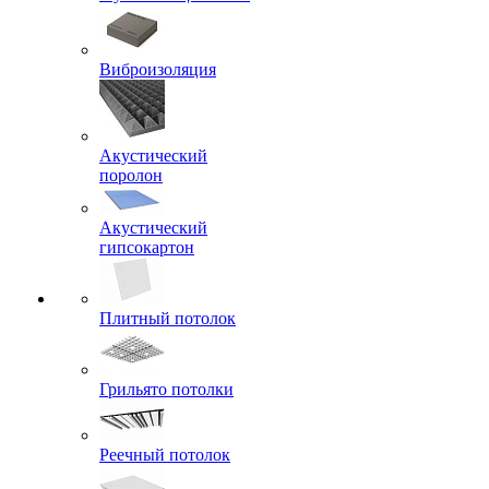
Виброизоляция
Акустический
поролон
Акустический
гипсокартон
Плитный потолок
Грильято потолки
Реечный потолок