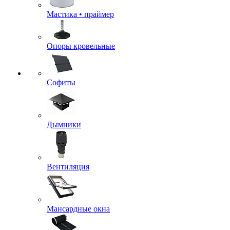
Мастика • праймер
Опоры кровельные
Софиты
Дымники
Вентиляция
Мансардные окна