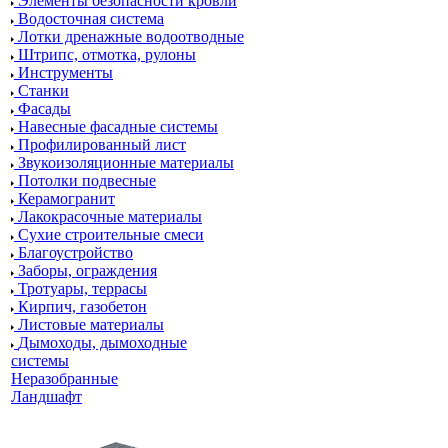
Элементы безопасности кровли
Водосточная система
Лотки дренажные водоотводные
Штрипс, отмотка, рулоны
Инструменты
Станки
Фасады
Навесные фасадные системы
Профилированный лист
Звукоизоляционные материалы
Потолки подвесные
Керамогранит
Лакокрасочные материалы
Сухие строительные смеси
Благоустройство
Заборы, ограждения
Тротуары, террасы
Кирпич, газобетон
Листовые материалы
Дымоходы, дымоходные
системы
Неразобранные
Ландшафт