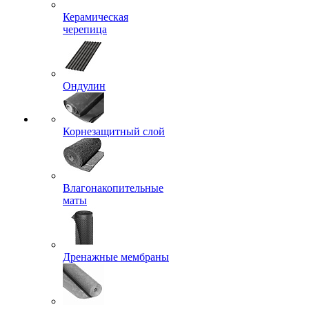
Керамическая
черепица
Ондулин
Корнезащитный слой
Влагонакопительные
маты
Дренажные мембраны