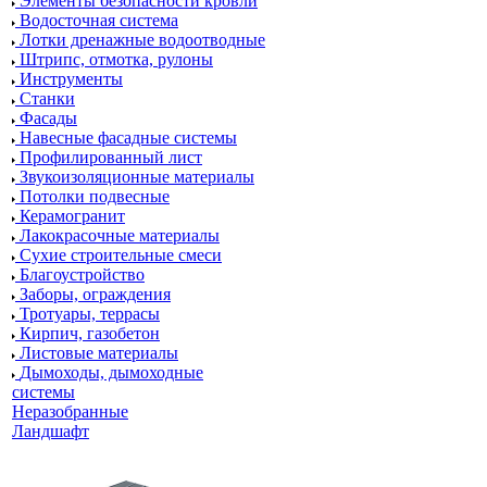
Элементы безопасности кровли
Водосточная система
Лотки дренажные водоотводные
Штрипс, отмотка, рулоны
Инструменты
Станки
Фасады
Навесные фасадные системы
Профилированный лист
Звукоизоляционные материалы
Потолки подвесные
Керамогранит
Лакокрасочные материалы
Сухие строительные смеси
Благоустройство
Заборы, ограждения
Тротуары, террасы
Кирпич, газобетон
Листовые материалы
Дымоходы, дымоходные
системы
Неразобранные
Ландшафт