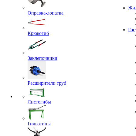
Проекты
Оправка-лопатка
Жил
Крюкогиб
Гос
Заклепочники
Расширители труб
Листогибы
Гильотины