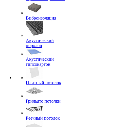
Виброизоляция
Акустический
поролон
Акустический
гипсокартон
Плитный потолок
Грильято потолки
Реечный потолок