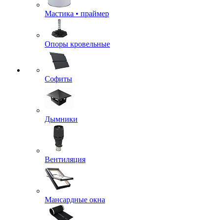
Мастика • праймер
Опоры кровельные
Софиты
Дымники
Вентиляция
Мансардные окна