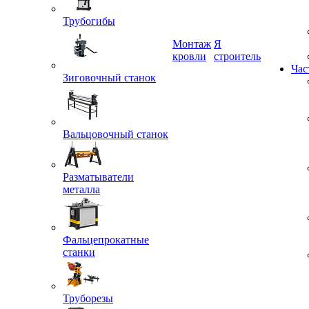
Трубогибы
Монтаж
Я
Зиговочный станок
кровли
строитель
Час
Вальцовочный станок
Разматыватели
металла
Фальцепрокатные
станки
Труборезы