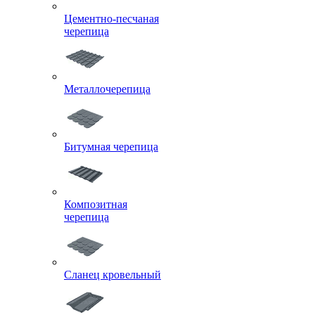
Цементно-песчаная
черепица
Металлочерепица
Битумная черепица
Композитная
черепица
Сланец кровельный