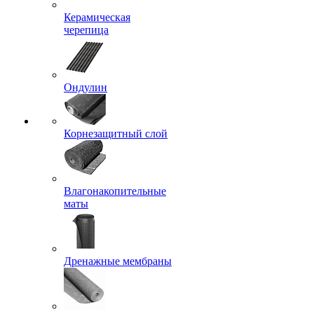
Керамическая
черепица
Ондулин
Корнезащитный слой
Влагонакопительные
маты
Дренажные мембраны