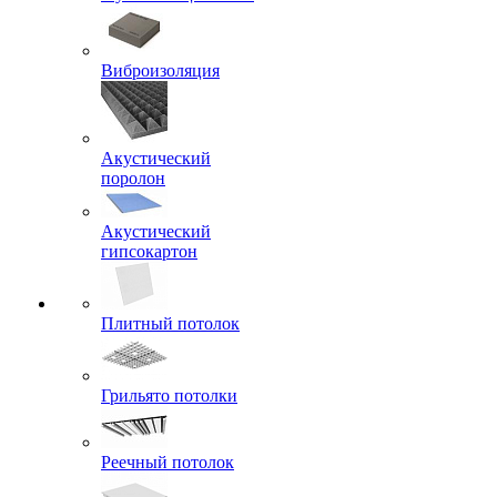
Виброизоляция
Акустический
поролон
Акустический
гипсокартон
Плитный потолок
Грильято потолки
Реечный потолок