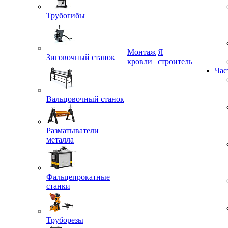
Трубогибы
Монтаж
Я
Зиговочный станок
кровли
строитель
Час
Вальцовочный станок
Разматыватели
металла
Фальцепрокатные
станки
Труборезы