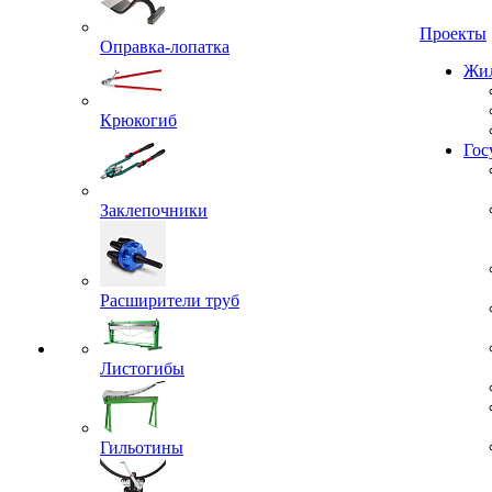
Проекты
Оправка-лопатка
Жил
Крюкогиб
Гос
Заклепочники
Расширители труб
Листогибы
Гильотины