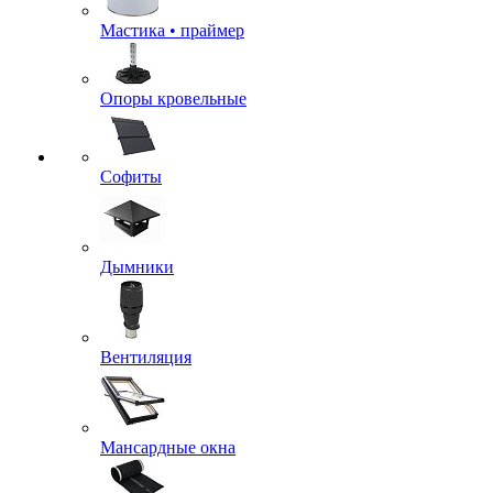
Мастика • праймер
Опоры кровельные
Софиты
Дымники
Вентиляция
Мансардные окна