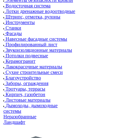
Элементы безопасности кровли
Водосточная система
Лотки дренажные водоотводные
Штрипс, отмотка, рулоны
Инструменты
Станки
Фасады
Навесные фасадные системы
Профилированный лист
Звукоизоляционные материалы
Потолки подвесные
Керамогранит
Лакокрасочные материалы
Сухие строительные смеси
Благоустройство
Заборы, ограждения
Тротуары, террасы
Кирпич, газобетон
Листовые материалы
Дымоходы, дымоходные
системы
Неразобранные
Ландшафт