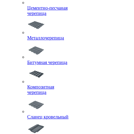
Цементно-песчаная
черепица
Металлочерепица
Битумная черепица
Композитная
черепица
Сланец кровельный