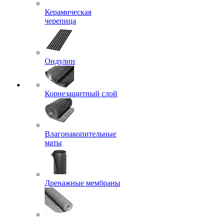
Керамическая
черепица
Ондулин
Корнезащитный слой
Влагонакопительные
маты
Дренажные мембраны