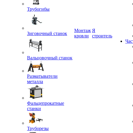
Трубогибы
Монтаж
Я
Зиговочный станок
кровли
строитель
Час
Вальцовочный станок
Разматыватели
металла
Фальцепрокатные
станки
Труборезы