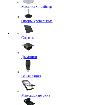
Мастика • праймер
Опоры кровельные
Софиты
Дымники
Вентиляция
Мансардные окна