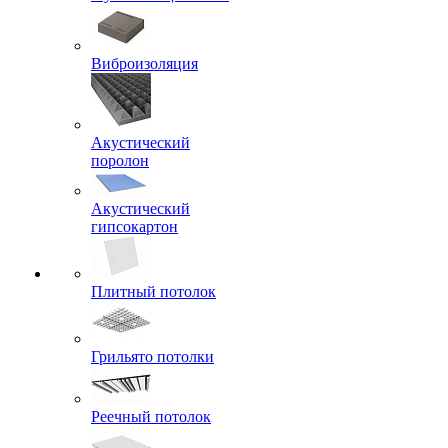
Виброизоляция
Акустический
поролон
Акустический
гипсокартон
Плитный потолок
Грильято потолки
Реечный потолок