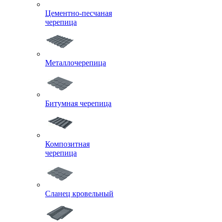
Цементно-песчаная
черепица
Металлочерепица
Битумная черепица
Композитная
черепица
Сланец кровельный