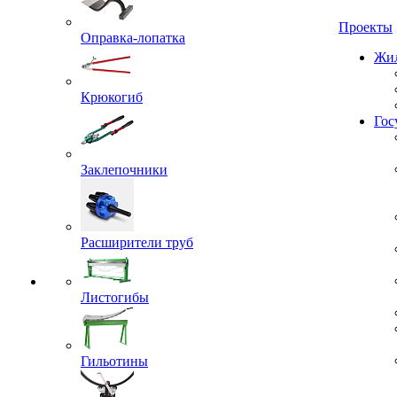
Проекты
Оправка-лопатка
Жил
Крюкогиб
Гос
Заклепочники
Расширители труб
Листогибы
Гильотины