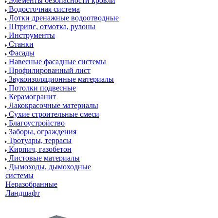
Элементы безопасности кровли
Водосточная система
Лотки дренажные водоотводные
Штрипс, отмотка, рулоны
Инструменты
Станки
Фасады
Навесные фасадные системы
Профилированный лист
Звукоизоляционные материалы
Потолки подвесные
Керамогранит
Лакокрасочные материалы
Сухие строительные смеси
Благоустройство
Заборы, ограждения
Тротуары, террасы
Кирпич, газобетон
Листовые материалы
Дымоходы, дымоходные
системы
Неразобранные
Ландшафт