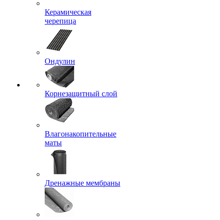
Керамическая
черепица
Ондулин
Корнезащитный слой
Влагонакопительные
маты
Дренажные мембраны