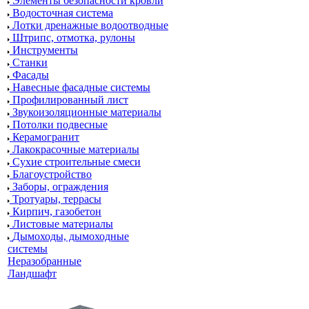
Элементы безопасности кровли
Водосточная система
Лотки дренажные водоотводные
Штрипс, отмотка, рулоны
Инструменты
Станки
Фасады
Навесные фасадные системы
Профилированный лист
Звукоизоляционные материалы
Потолки подвесные
Керамогранит
Лакокрасочные материалы
Сухие строительные смеси
Благоустройство
Заборы, ограждения
Тротуары, террасы
Кирпич, газобетон
Листовые материалы
Дымоходы, дымоходные
системы
Неразобранные
Ландшафт