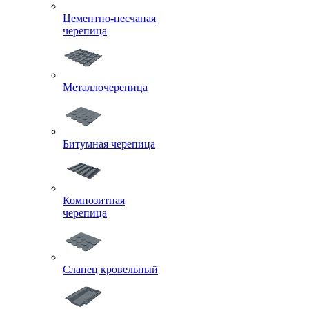
Цементно-песчаная
черепица
Металлочерепица
Битумная черепица
Композитная
черепица
Сланец кровельный