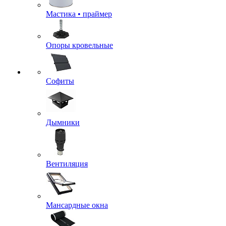
Мастика • праймер
Опоры кровельные
Софиты
Дымники
Вентиляция
Мансардные окна