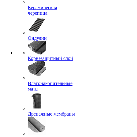
Керамическая
черепица
Ондулин
Корнезащитный слой
Влагонакопительные
маты
Дренажные мембраны