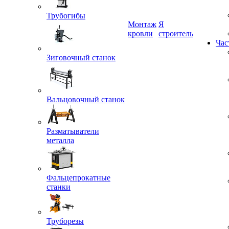
Трубогибы
Монтаж
Я
кровли
строитель
Зиговочный станок
Час
Вальцовочный станок
Разматыватели
металла
Фальцепрокатные
станки
Труборезы