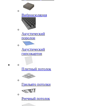
Виброизоляция
Акустический
поролон
Акустический
гипсокартон
Плитный потолок
Грильято потолки
Реечный потолок