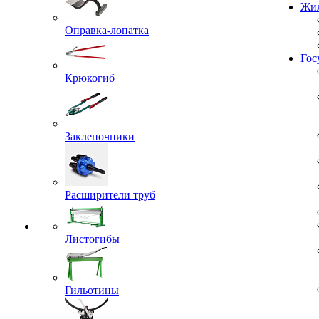
Проекты
Жил
Оправка-лопатка
Крюкогиб
Гос
Заклепочники
Расширители труб
Листогибы
Гильотины