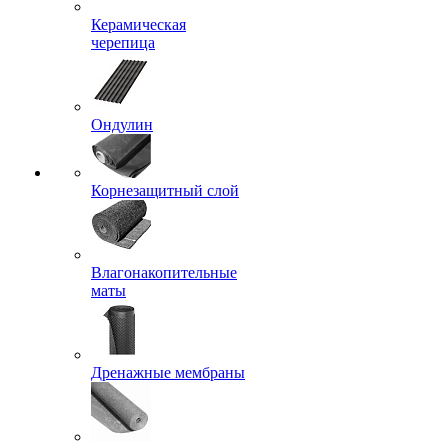
Керамическая
черепица
Ондулин
Корнезащитный слой
Влагонакопительные
маты
Дренажные мембраны