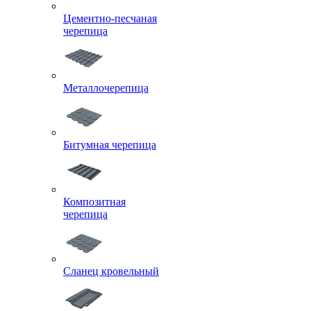
Цементно-песчаная
черепица
Металлочерепица
Битумная черепица
Композитная
черепица
Сланец кровельный