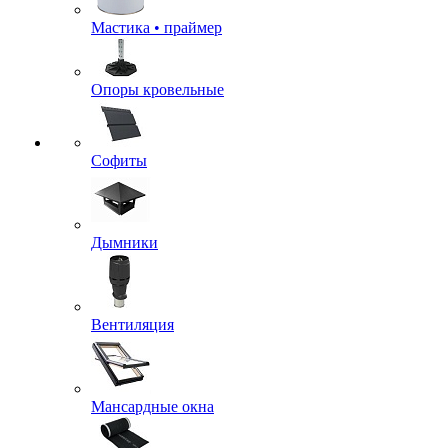
Мастика • праймер
Опоры кровельные
Софиты
Дымники
Вентиляция
Мансардные окна