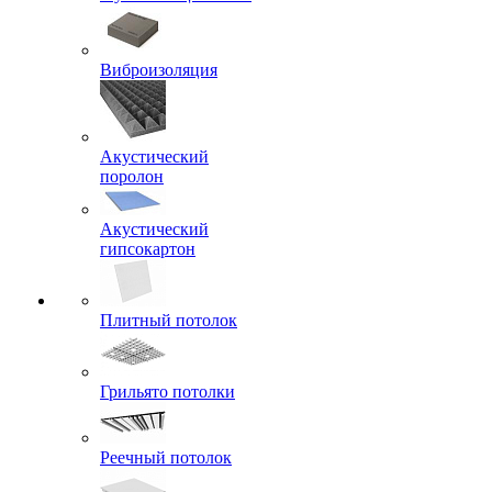
Виброизоляция
Акустический
поролон
Акустический
гипсокартон
Плитный потолок
Грильято потолки
Реечный потолок