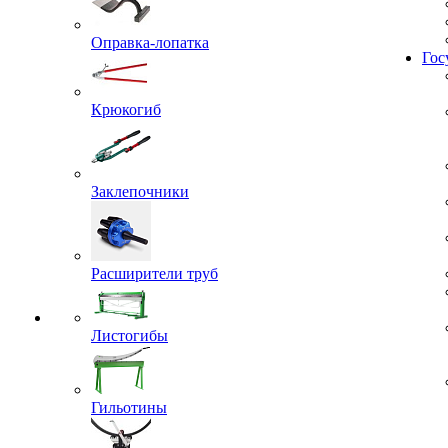
Жил
Оправка-лопатка
Гос
Крюкогиб
Заклепочники
Расширители труб
Листогибы
Гильотины