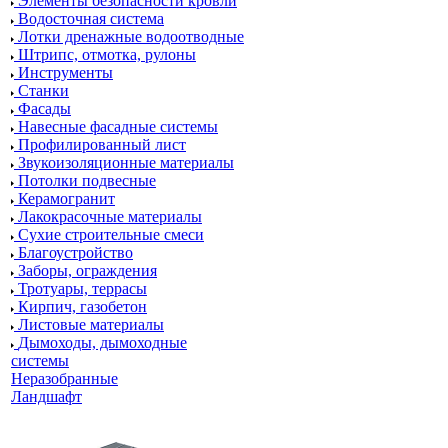
Элементы безопасности кровли
Водосточная система
Лотки дренажные водоотводные
Штрипс, отмотка, рулоны
Инструменты
Станки
Фасады
Навесные фасадные системы
Профилированный лист
Звукоизоляционные материалы
Потолки подвесные
Керамогранит
Лакокрасочные материалы
Сухие строительные смеси
Благоустройство
Заборы, ограждения
Тротуары, террасы
Кирпич, газобетон
Листовые материалы
Дымоходы, дымоходные
системы
Неразобранные
Ландшафт