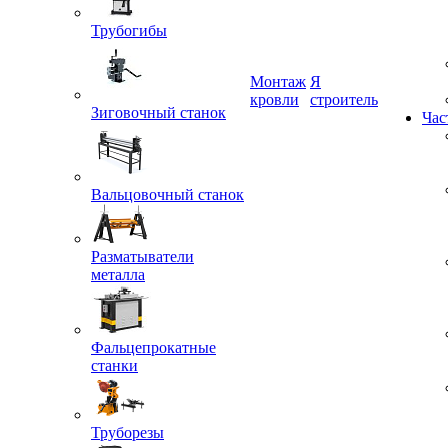
Трубогибы
Монтаж
Я
Зиговочный станок
кровли
строитель
Час
Вальцовочный станок
Разматыватели
металла
Фальцепрокатные
станки
Труборезы