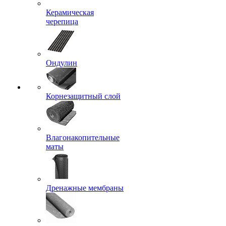
Керамическая
черепица
Ондулин
Корнезащитный слой
Влагонакопительные
маты
Дренажные мембраны