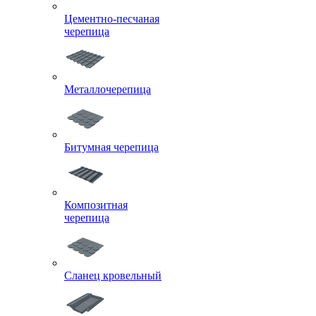
Цементно-песчаная
черепица
Металлочерепица
Битумная черепица
Композитная
черепица
Сланец кровельный