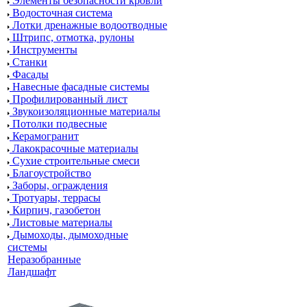
Элементы безопасности кровли
Водосточная система
Лотки дренажные водоотводные
Штрипс, отмотка, рулоны
Инструменты
Станки
Фасады
Навесные фасадные системы
Профилированный лист
Звукоизоляционные материалы
Потолки подвесные
Керамогранит
Лакокрасочные материалы
Сухие строительные смеси
Благоустройство
Заборы, ограждения
Тротуары, террасы
Кирпич, газобетон
Листовые материалы
Дымоходы, дымоходные
системы
Неразобранные
Ландшафт