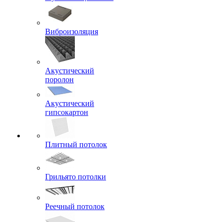
Виброизоляция
Акустический
поролон
Акустический
гипсокартон
Плитный потолок
Грильято потолки
Реечный потолок