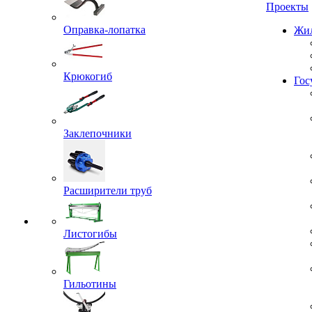
Проекты
Оправка-лопатка
Жил
Крюкогиб
Гос
Заклепочники
Расширители труб
Листогибы
Гильотины