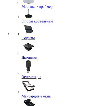
Мастика • праймер
Опоры кровельные
Софиты
Дымники
Вентиляция
Мансардные окна