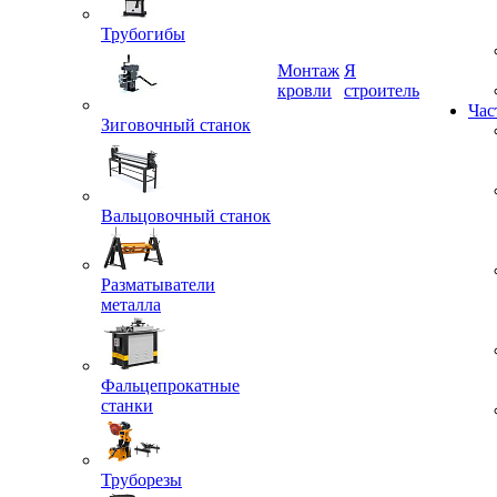
Трубогибы
Монтаж
Я
Зиговочный станок
кровли
строитель
Час
Вальцовочный станок
Разматыватели
металла
Фальцепрокатные
станки
Труборезы