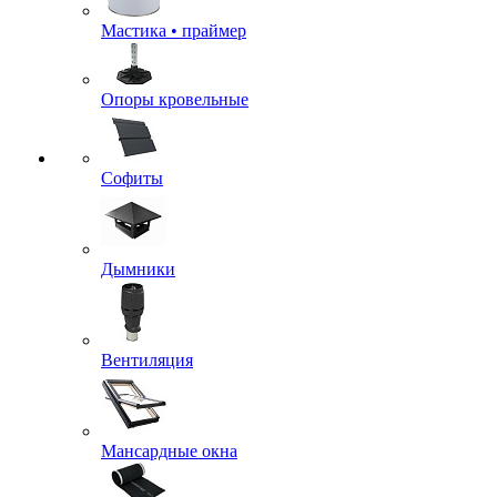
Мастика • праймер
Опоры кровельные
Софиты
Дымники
Вентиляция
Мансардные окна