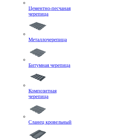
Цементно-песчаная
черепица
Металлочерепица
Битумная черепица
Композитная
черепица
Сланец кровельный