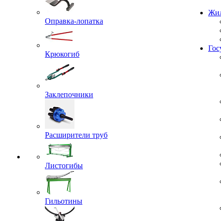
Проекты
Оправка-лопатка
Жил
Крюкогиб
Гос
Заклепочники
Расширители труб
Листогибы
Гильотины