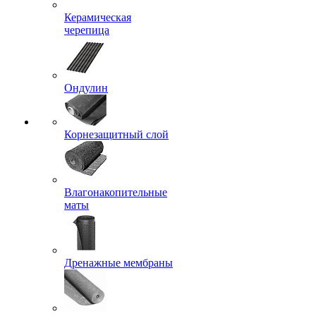
Керамическая
черепица
Ондулин
Корнезащитный слой
Влагонакопительные
маты
Дренажные мембраны