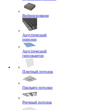
Виброизоляция
Акустический
поролон
Акустический
гипсокартон
Плитный потолок
Грильято потолки
Реечный потолок