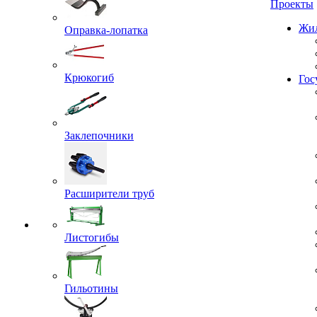
Проекты
Оправка-лопатка
Жил
Крюкогиб
Гос
Заклепочники
Расширители труб
Листогибы
Гильотины