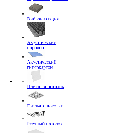
Виброизоляция
Акустический
поролон
Акустический
гипсокартон
Плитный потолок
Грильято потолки
Реечный потолок