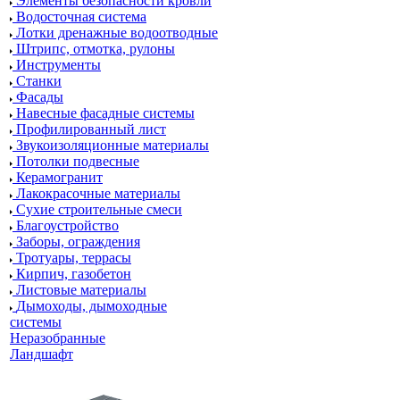
Элементы безопасности кровли
Водосточная система
Лотки дренажные водоотводные
Штрипс, отмотка, рулоны
Инструменты
Станки
Фасады
Навесные фасадные системы
Профилированный лист
Звукоизоляционные материалы
Потолки подвесные
Керамогранит
Лакокрасочные материалы
Сухие строительные смеси
Благоустройство
Заборы, ограждения
Тротуары, террасы
Кирпич, газобетон
Листовые материалы
Дымоходы, дымоходные
системы
Неразобранные
Ландшафт