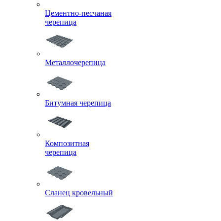
Цементно-песчаная
черепица
Металлочерепица
Битумная черепица
Композитная
черепица
Сланец кровельный