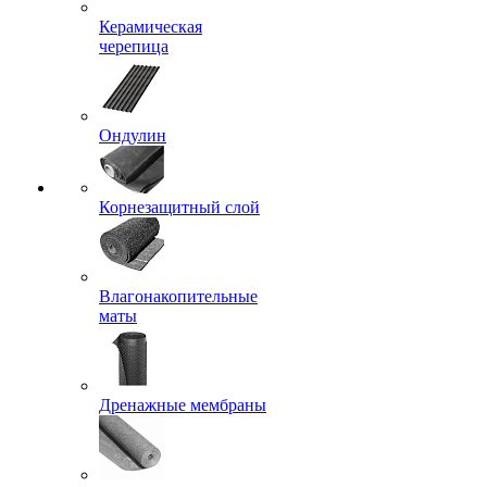
Керамическая
черепица
Ондулин
Корнезащитный слой
Влагонакопительные
маты
Дренажные мембраны