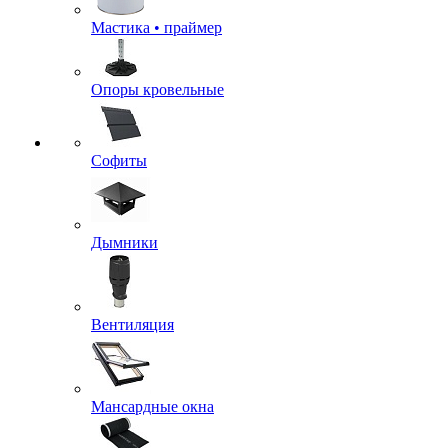
Мастика • праймер
Опоры кровельные
Софиты
Дымники
Вентиляция
Мансардные окна