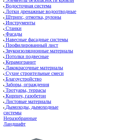
Элементы безопасности кровли
Водосточная система
Лотки дренажные водоотводные
Штрипс, отмотка, рулоны
Инструменты
Станки
Фасады
Навесные фасадные системы
Профилированный лист
Звукоизоляционные материалы
Потолки подвесные
Керамогранит
Лакокрасочные материалы
Сухие строительные смеси
Благоустройство
Заборы, ограждения
Тротуары, террасы
Кирпич, газобетон
Листовые материалы
Дымоходы, дымоходные
системы
Неразобранные
Ландшафт