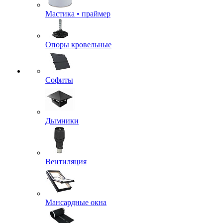
Мастика • праймер
Опоры кровельные
Софиты
Дымники
Вентиляция
Мансардные окна