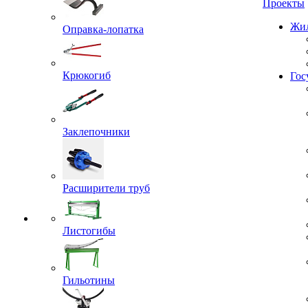
Проекты
Оправка-лопатка
Жил
Крюкогиб
Гос
Заклепочники
Расширители труб
Листогибы
Гильотины