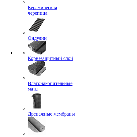
Керамическая
черепица
Ондулин
Корнезащитный слой
Влагонакопительные
маты
Дренажные мембраны