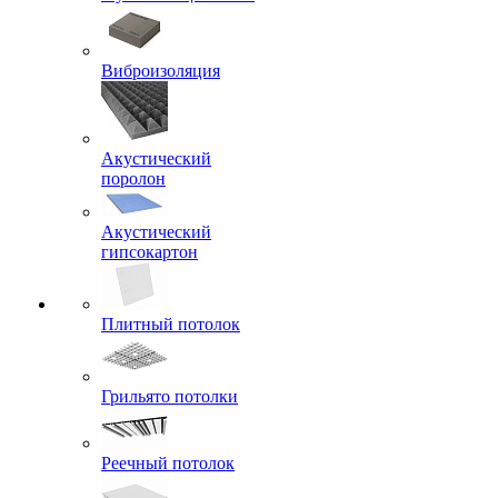
Виброизоляция
Акустический
поролон
Акустический
гипсокартон
Плитный потолок
Грильято потолки
Реечный потолок