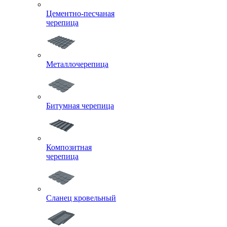
Цементно-песчаная
черепица
Металлочерепица
Битумная черепица
Композитная
черепица
Сланец кровельный