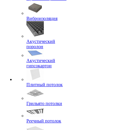
Виброизоляция
Акустический
поролон
Акустический
гипсокартон
Плитный потолок
Грильято потолки
Реечный потолок