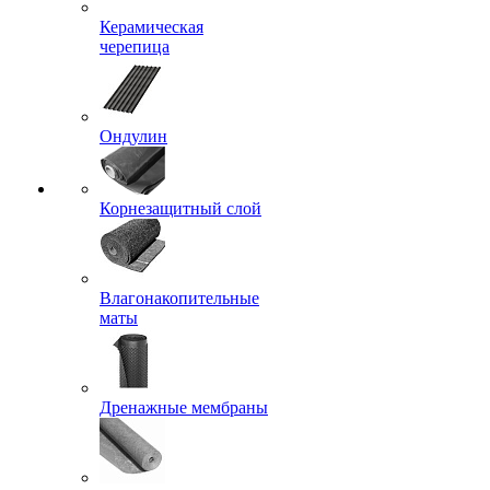
Керамическая
черепица
Ондулин
Корнезащитный слой
Влагонакопительные
маты
Дренажные мембраны