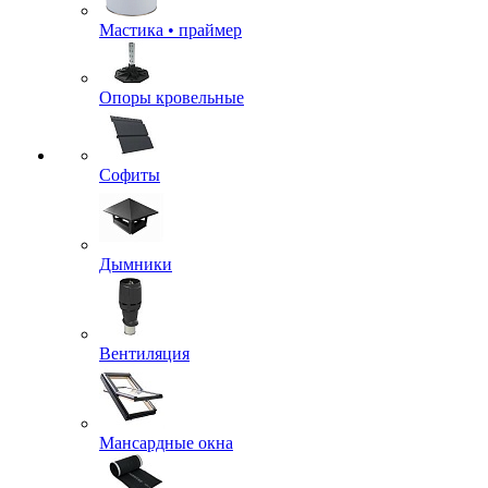
Мастика • праймер
Опоры кровельные
Софиты
Дымники
Вентиляция
Мансардные окна