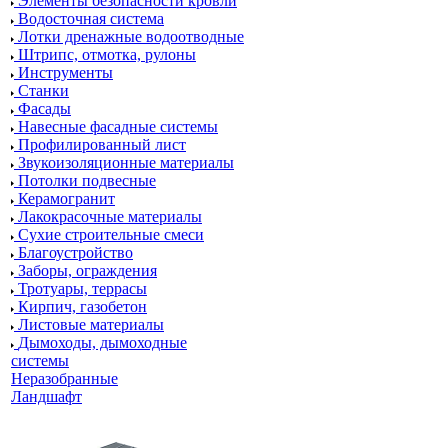
Элементы безопасности кровли
Водосточная система
Лотки дренажные водоотводные
Штрипс, отмотка, рулоны
Инструменты
Станки
Фасады
Навесные фасадные системы
Профилированный лист
Звукоизоляционные материалы
Потолки подвесные
Керамогранит
Лакокрасочные материалы
Сухие строительные смеси
Благоустройство
Заборы, ограждения
Тротуары, террасы
Кирпич, газобетон
Листовые материалы
Дымоходы, дымоходные
системы
Неразобранные
Ландшафт