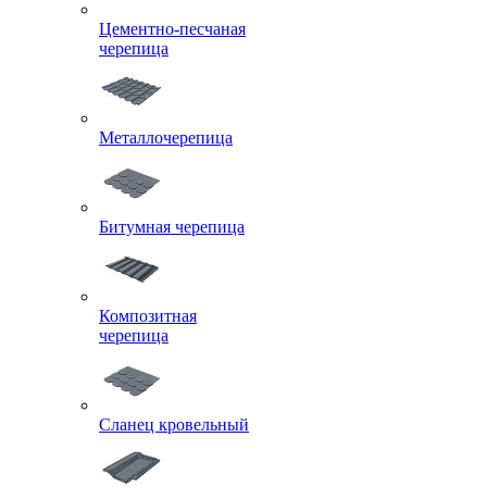
Цементно-песчаная
черепица
Металлочерепица
Битумная черепица
Композитная
черепица
Сланец кровельный