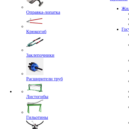
Проекты
Оправка-лопатка
Жил
Крюкогиб
Гос
Заклепочники
Расширители труб
Листогибы
Гильотины