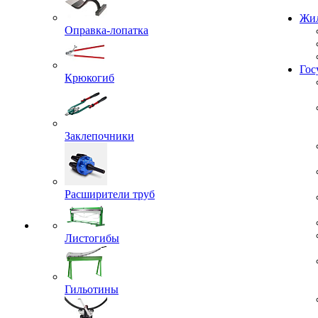
Жил
Оправка-лопатка
Гос
Крюкогиб
Заклепочники
Расширители труб
Листогибы
Гильотины