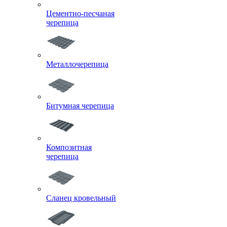
Цементно-песчаная
черепица
Металлочерепица
Битумная черепица
Композитная
черепица
Сланец кровельный