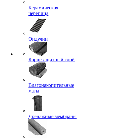
Керамическая
черепица
Ондулин
Корнезащитный слой
Влагонакопительные
маты
Дренажные мембраны