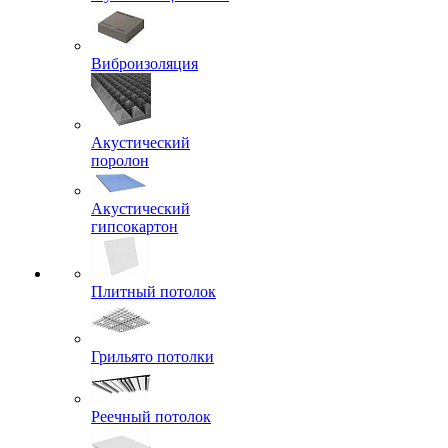
Виброизоляция
Акустический
поролон
Акустический
гипсокартон
Плитный потолок
Грильято потолки
Реечный потолок