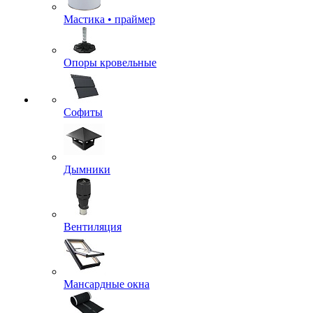
Мастика • праймер
Опоры кровельные
Софиты
Дымники
Вентиляция
Мансардные окна