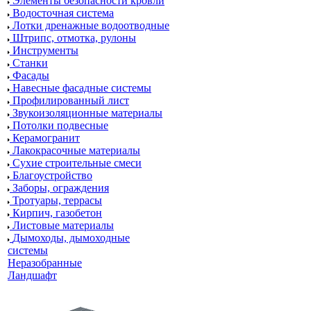
Элементы безопасности кровли
Водосточная система
Лотки дренажные водоотводные
Штрипс, отмотка, рулоны
Инструменты
Станки
Фасады
Навесные фасадные системы
Профилированный лист
Звукоизоляционные материалы
Потолки подвесные
Керамогранит
Лакокрасочные материалы
Сухие строительные смеси
Благоустройство
Заборы, ограждения
Тротуары, террасы
Кирпич, газобетон
Листовые материалы
Дымоходы, дымоходные
системы
Неразобранные
Ландшафт