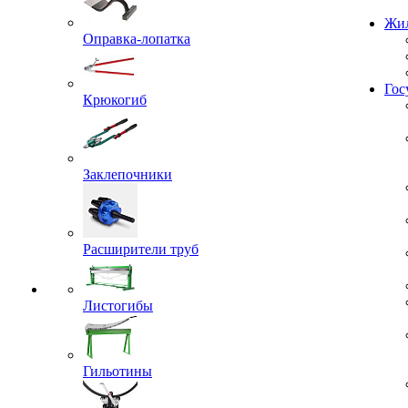
Проекты
Оправка-лопатка
Жил
Крюкогиб
Гос
Заклепочники
Расширители труб
Листогибы
Гильотины