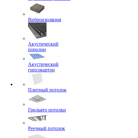
Виброизоляция
Акустический
поролон
Акустический
гипсокартон
Плитный потолок
Грильято потолки
Реечный потолок