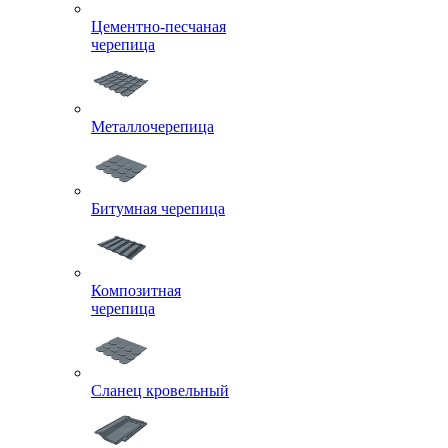
Цементно-песчаная
черепица
Металлочерепица
Битумная черепица
Композитная
черепица
Сланец кровельный