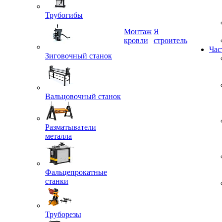
Трубогибы
Монтаж
Я
Зиговочный станок
кровли
строитель
Час
Вальцовочный станок
Разматыватели
металла
Фальцепрокатные
станки
Труборезы