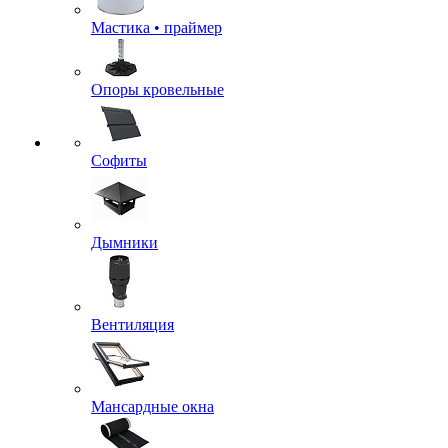
Мастика • праймер
Опоры кровельные
Софиты
Дымники
Вентиляция
Мансардные окна