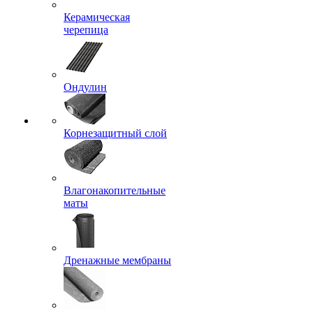
Керамическая
черепица
Ондулин
Корнезащитный слой
Влагонакопительные
маты
Дренажные мембраны