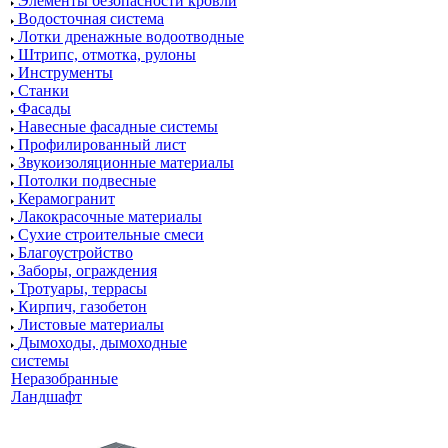
Элементы безопасности кровли
Водосточная система
Лотки дренажные водоотводные
Штрипс, отмотка, рулоны
Инструменты
Станки
Фасады
Навесные фасадные системы
Профилированный лист
Звукоизоляционные материалы
Потолки подвесные
Керамогранит
Лакокрасочные материалы
Сухие строительные смеси
Благоустройство
Заборы, ограждения
Тротуары, террасы
Кирпич, газобетон
Листовые материалы
Дымоходы, дымоходные
системы
Неразобранные
Ландшафт