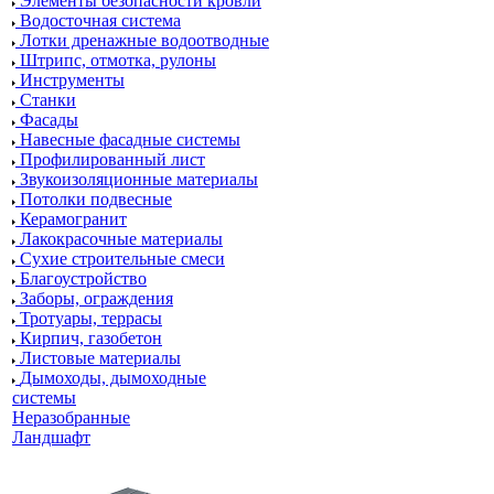
Элементы безопасности кровли
Водосточная система
Лотки дренажные водоотводные
Штрипс, отмотка, рулоны
Инструменты
Станки
Фасады
Навесные фасадные системы
Профилированный лист
Звукоизоляционные материалы
Потолки подвесные
Керамогранит
Лакокрасочные материалы
Сухие строительные смеси
Благоустройство
Заборы, ограждения
Тротуары, террасы
Кирпич, газобетон
Листовые материалы
Дымоходы, дымоходные
системы
Неразобранные
Ландшафт