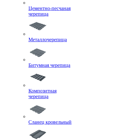
Цементно-песчаная
черепица
Металлочерепица
Битумная черепица
Композитная
черепица
Сланец кровельный