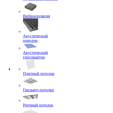
Виброизоляция
Акустический
поролон
Акустический
гипсокартон
Плитный потолок
Грильято потолки
Реечный потолок