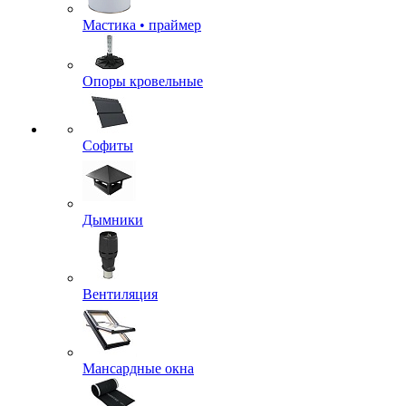
Мастика • праймер
Опоры кровельные
Софиты
Дымники
Вентиляция
Мансардные окна