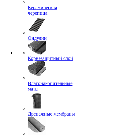
Керамическая
черепица
Ондулин
Корнезащитный слой
Влагонакопительные
маты
Дренажные мембраны