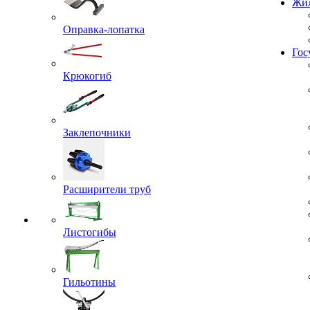
Жил
Оправка-лопатка
Гос
Крюкогиб
Заклепочники
Расширители труб
Листогибы
Гильотины