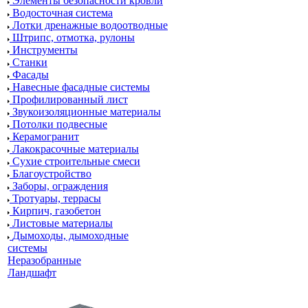
Элементы безопасности кровли
Водосточная система
Лотки дренажные водоотводные
Штрипс, отмотка, рулоны
Инструменты
Станки
Фасады
Навесные фасадные системы
Профилированный лист
Звукоизоляционные материалы
Потолки подвесные
Керамогранит
Лакокрасочные материалы
Сухие строительные смеси
Благоустройство
Заборы, ограждения
Тротуары, террасы
Кирпич, газобетон
Листовые материалы
Дымоходы, дымоходные
системы
Неразобранные
Ландшафт