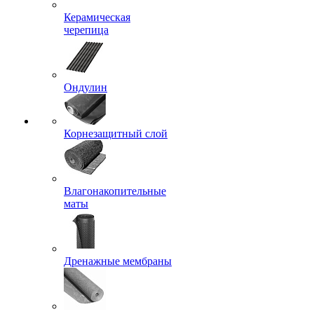
Керамическая
черепица
Ондулин
Корнезащитный слой
Влагонакопительные
маты
Дренажные мембраны