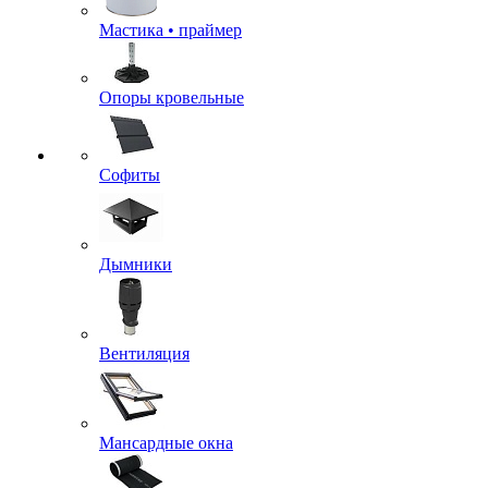
Мастика • праймер
Опоры кровельные
Софиты
Дымники
Вентиляция
Мансардные окна