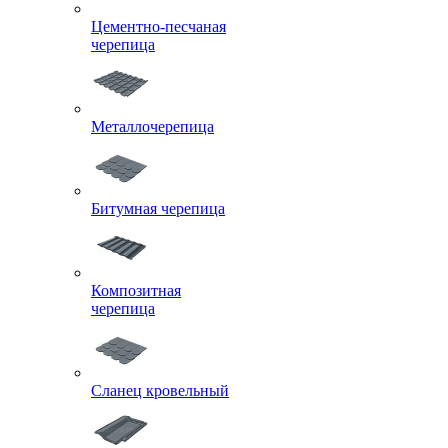
Цементно-песчаная
черепица
Металлочерепица
Битумная черепица
Композитная
черепица
Сланец кровельный