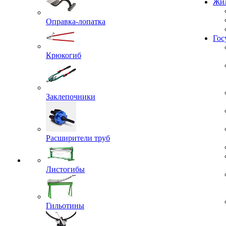
Проекты
Жил
Оправка-лопатка
Крюкогиб
Гос
Заклепочники
Расширители труб
Листогибы
Гильотины