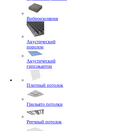
Виброизоляция
Акустический
поролон
Акустический
гипсокартон
Плитный потолок
Грильято потолки
Реечный потолок