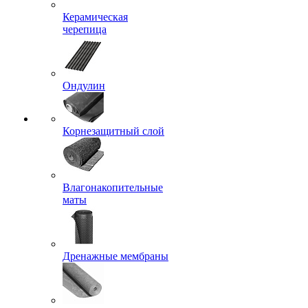
Керамическая
черепица
Ондулин
Корнезащитный слой
Влагонакопительные
маты
Дренажные мембраны