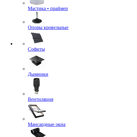
Мастика • праймер
Опоры кровельные
Софиты
Дымники
Вентиляция
Мансардные окна