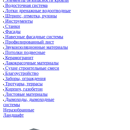
Элементы безопасности кровли
Водосточная система
Лотки дренажные водоотводные
Штрипс, отмотка, рулоны
Инструменты
Станки
Фасады
Навесные фасадные системы
Профилированный лист
Звукоизоляционные материалы
Потолки подвесные
Керамогранит
Лакокрасочные материалы
Сухие строительные смеси
Благоустройство
Заборы, ограждения
Тротуары, террасы
Кирпич, газобетон
Листовые материалы
Дымоходы, дымоходные
системы
Неразобранные
Ландшафт