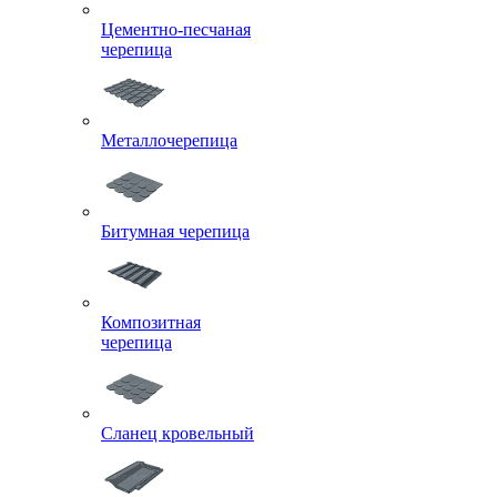
Цементно-песчаная
черепица
Металлочерепица
Битумная черепица
Композитная
черепица
Сланец кровельный