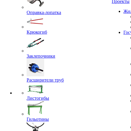
Проекты
Оправка-лопатка
Жил
Крюкогиб
Гос
Заклепочники
Расширители труб
Листогибы
Гильотины