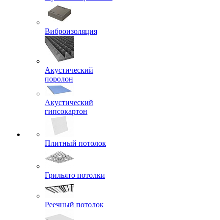
Виброизоляция
Акустический
поролон
Акустический
гипсокартон
Плитный потолок
Грильято потолки
Реечный потолок