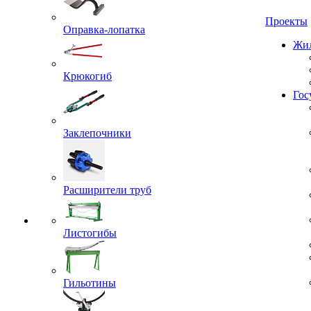
Проекты
Оправка-лопатка
Жил
Крюкогиб
Гос
Заклепочники
Расширители труб
Листогибы
Гильотины