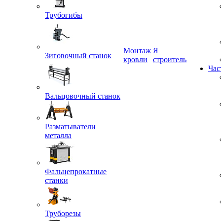
Трубогибы
Монтаж
Я
кровли
строитель
Зиговочный станок
Час
Вальцовочный станок
Разматыватели
металла
Фальцепрокатные
станки
Труборезы