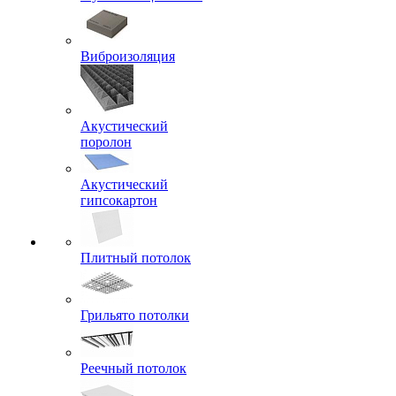
Виброизоляция
Акустический
поролон
Акустический
гипсокартон
Плитный потолок
Грильято потолки
Реечный потолок