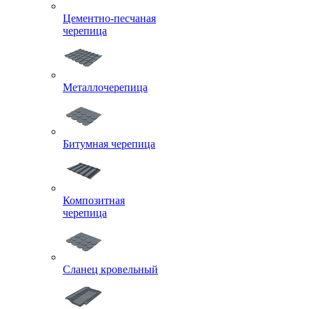
Цементно-песчаная
черепица
Металлочерепица
Битумная черепица
Композитная
черепица
Сланец кровельный