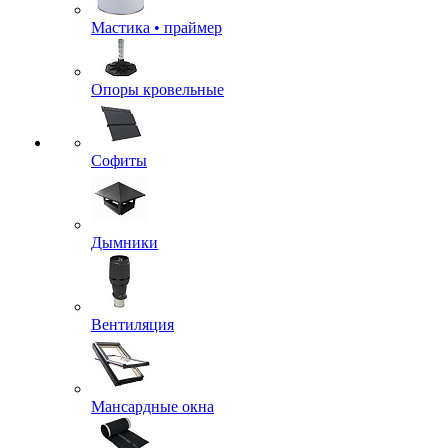
Мастика • праймер
Опоры кровельные
Софиты
Дымники
Вентиляция
Мансардные окна