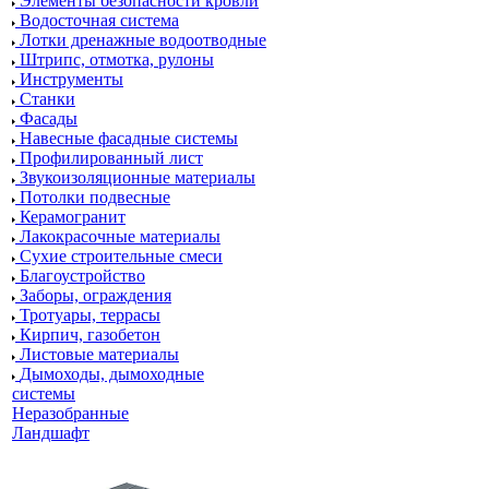
Элементы безопасности кровли
Водосточная система
Лотки дренажные водоотводные
Штрипс, отмотка, рулоны
Инструменты
Станки
Фасады
Навесные фасадные системы
Профилированный лист
Звукоизоляционные материалы
Потолки подвесные
Керамогранит
Лакокрасочные материалы
Сухие строительные смеси
Благоустройство
Заборы, ограждения
Тротуары, террасы
Кирпич, газобетон
Листовые материалы
Дымоходы, дымоходные
системы
Неразобранные
Ландшафт