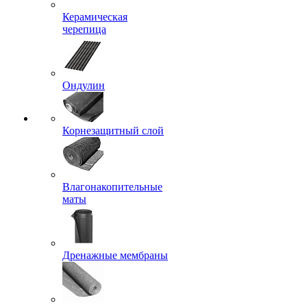
Керамическая
черепица
Ондулин
Корнезащитный слой
Влагонакопительные
маты
Дренажные мембраны