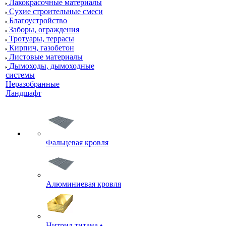
Лакокрасочные материалы
Сухие строительные смеси
Благоустройство
Заборы, ограждения
Тротуары, террасы
Кирпич, газобетон
Листовые материалы
Дымоходы, дымоходные
системы
Неразобранные
Ландшафт
Фальцевая кровля
Алюминиевая кровля
Нитрид титана •