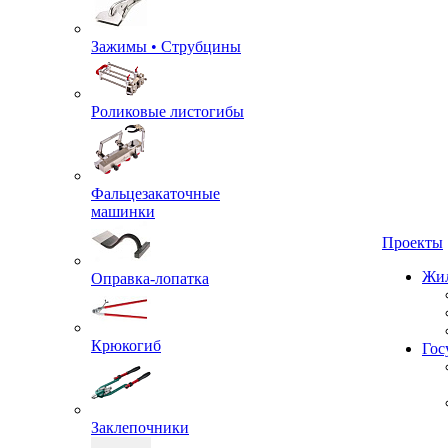
Зажимы • Струбцины
Роликовые листогибы
Фальцезакаточные
машинки
Проекты
Оправка-лопатка
Жил
Крюкогиб
Гос
Заклепочники