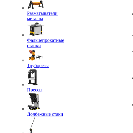
Разматыватели
металла
Фальцепрокатные
станки
Труборезы
Прессы
Долбежные стаки