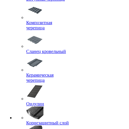
Композитная
черепица
Сланец кровельный
Керамическая
черепица
Ондулин
Корнезащитный слой