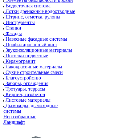
Элементы безопасности кровли
Водосточная система
Лотки дренажные водоотводные
Штрипс, отмотка, рулоны
Инструменты
Станки
Фасады
Навесные фасадные системы
Профилированный лист
Звукоизоляционные материалы
Потолки подвесные
Керамогранит
Лакокрасочные материалы
Сухие строительные смеси
Благоустройство
Заборы, ограждения
Тротуары, террасы
Кирпич, газобетон
Листовые материалы
Дымоходы, дымоходные
системы
Неразобранные
Ландшафт