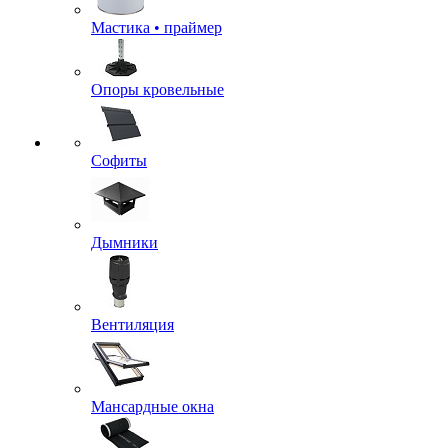
Мастика • праймер
Опоры кровельные
Софиты
Дымники
Вентиляция
Мансардные окна