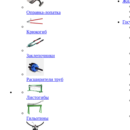
Проекты
Жил
Оправка-лопатка
Крюкогиб
Гос
Заклепочники
Расширители труб
Листогибы
Гильотины