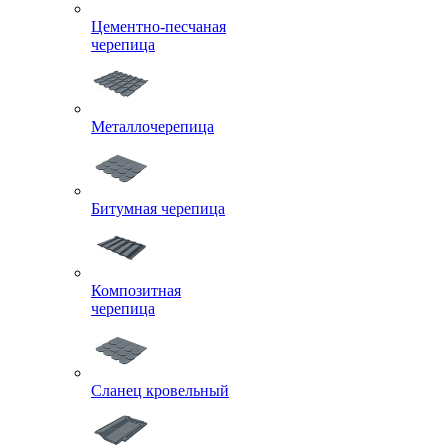
Цементно-песчаная
черепица
Металлочерепица
Битумная черепица
Композитная
черепица
Сланец кровельный