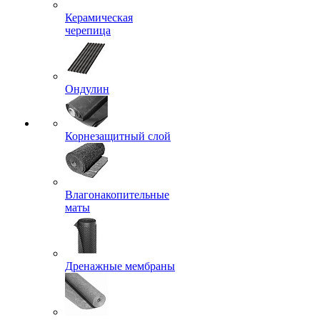
Керамическая
черепица
Ондулин
Корнезащитный слой
Влагонакопительные
маты
Дренажные мембраны