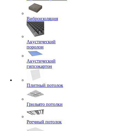
Виброизоляция
Акустический
поролон
Акустический
гипсокартон
Плитный потолок
Грильято потолки
Реечный потолок