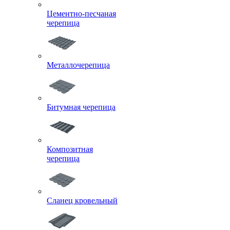
Цементно-песчаная
черепица
Металлочерепица
Битумная черепица
Композитная
черепица
Сланец кровельный