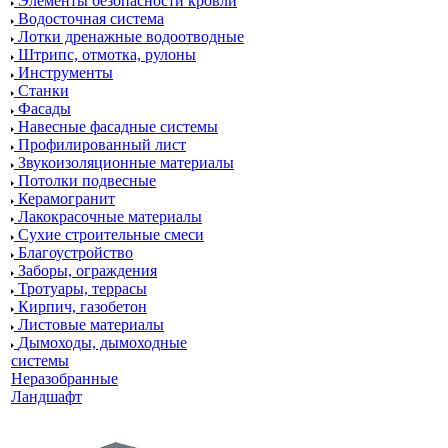
Элементы безопасности кровли
Водосточная система
Лотки дренажные водоотводные
Штрипс, отмотка, рулоны
Инструменты
Станки
Фасады
Навесные фасадные системы
Профилированный лист
Звукоизоляционные материалы
Потолки подвесные
Керамогранит
Лакокрасочные материалы
Сухие строительные смеси
Благоустройство
Заборы, ограждения
Тротуары, террасы
Кирпич, газобетон
Листовые материалы
Дымоходы, дымоходные
системы
Неразобранные
Ландшафт