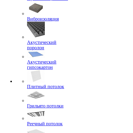
Виброизоляция
Акустический
поролон
Акустический
гипсокартон
Плитный потолок
Грильято потолки
Реечный потолок