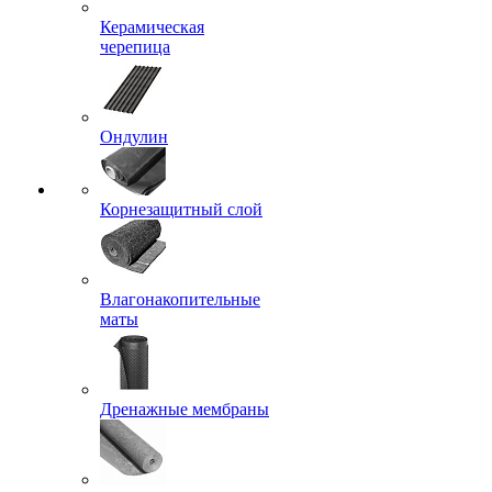
Керамическая
черепица
Ондулин
Корнезащитный слой
Влагонакопительные
маты
Дренажные мембраны