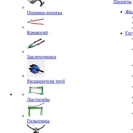
Проекты
Оправка-лопатка
Жил
Крюкогиб
Гос
Заклепочники
Расширители труб
Листогибы
Гильотины