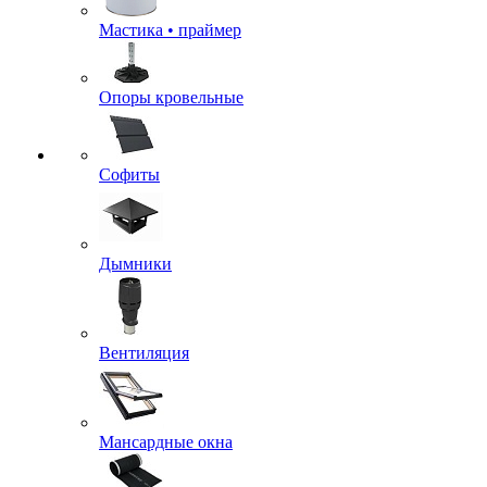
Мастика • праймер
Опоры кровельные
Софиты
Дымники
Вентиляция
Мансардные окна