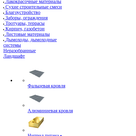
Лакокрасочные материалы
Сухие строительные смеси
Благоустройство
Заборы, ограждения
Тротуары, террасы
Кирпич, газобетон
Листовые материалы
Дымоходы, дымоходные
системы
Неразобранные
Ландшафт
Фальцевая кровля
Алюминиевая кровля
Нитрид титана •