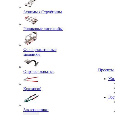
Зажимы • Струбцины
Роликовые листогибы
Фальцезакаточные
машинки
Проекты
Оправка-лопатка
Жил
Крюкогиб
Гос
Заклепочники