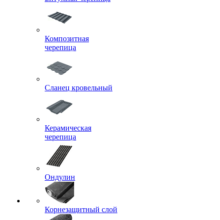
Композитная
черепица
Сланец кровельный
Керамическая
черепица
Ондулин
Корнезащитный слой