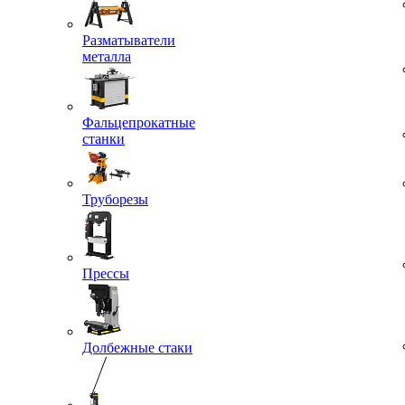
Разматыватели
металла
Фальцепрокатные
станки
Труборезы
Прессы
Долбежные стаки