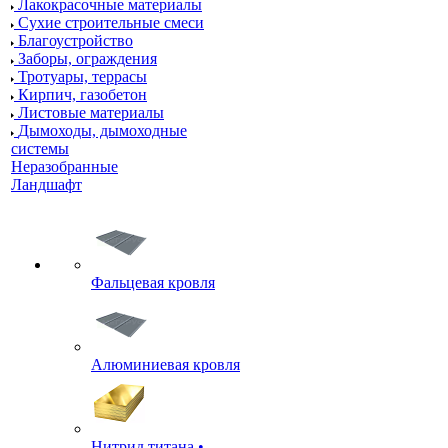
Лакокрасочные материалы
Сухие строительные смеси
Благоустройство
Заборы, ограждения
Тротуары, террасы
Кирпич, газобетон
Листовые материалы
Дымоходы, дымоходные
системы
Неразобранные
Ландшафт
Фальцевая кровля
Алюминиевая кровля
Нитрид титана •