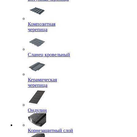
Композитная
черепица
Сланец кровельный
Керамическая
черепица
Ондулин
Корнезащитный слой