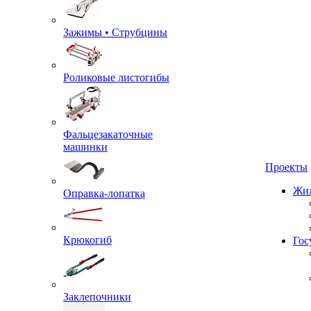
Зажимы • Струбцины
Роликовые листогибы
Фальцезакаточные
машинки
Проекты
Оправка-лопатка
Жил
Крюкогиб
Гос
Заклепочники