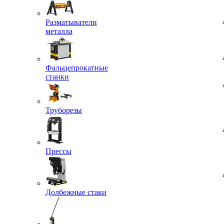
Разматыватели
металла
Фальцепрокатные
станки
Труборезы
Прессы
Долбежные стаки