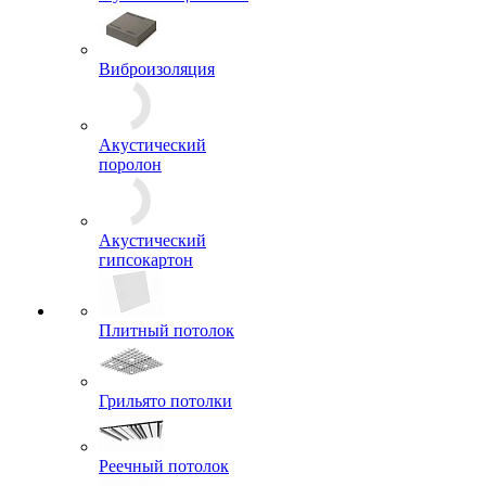
Виброизоляция
Акустический
поролон
Акустический
гипсокартон
Плитный потолок
Грильято потолки
Реечный потолок