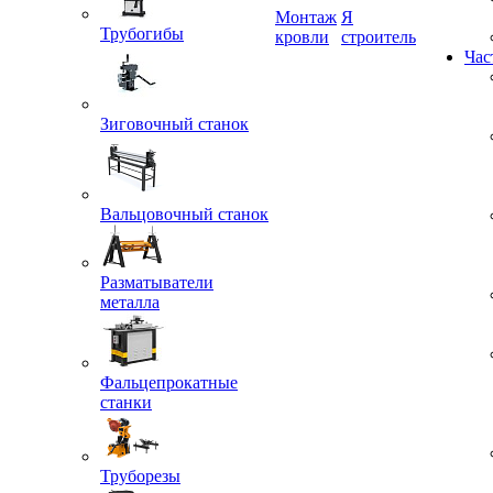
Монтаж
Я
Трубогибы
кровли
строитель
Час
Зиговочный станок
Вальцовочный станок
Разматыватели
металла
Фальцепрокатные
станки
Труборезы