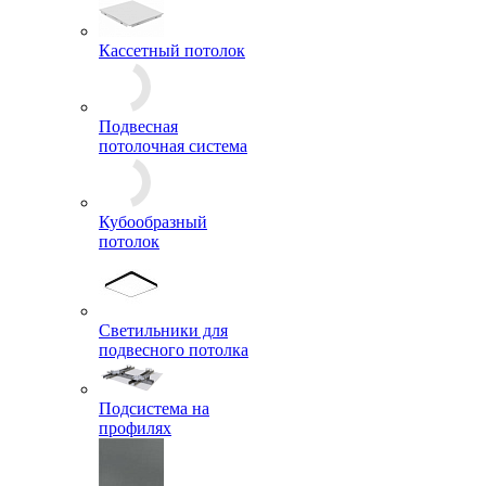
Кассетный потолок
Подвесная
потолочная система
Кубообразный
потолок
Светильники для
подвесного потолка
Подсистема на
профилях