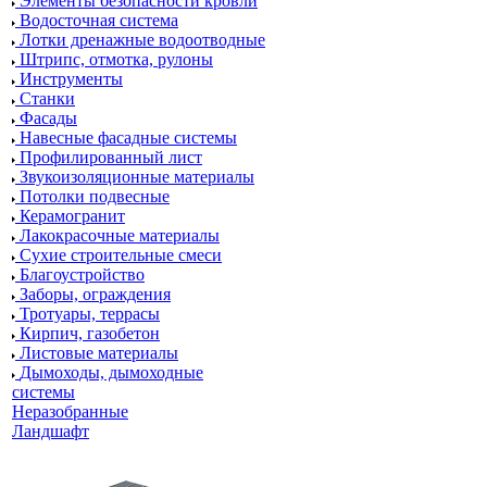
Элементы безопасности кровли
Водосточная система
Лотки дренажные водоотводные
Штрипс, отмотка, рулоны
Инструменты
Станки
Фасады
Навесные фасадные системы
Профилированный лист
Звукоизоляционные материалы
Потолки подвесные
Керамогранит
Лакокрасочные материалы
Сухие строительные смеси
Благоустройство
Заборы, ограждения
Тротуары, террасы
Кирпич, газобетон
Листовые материалы
Дымоходы, дымоходные
системы
Неразобранные
Ландшафт