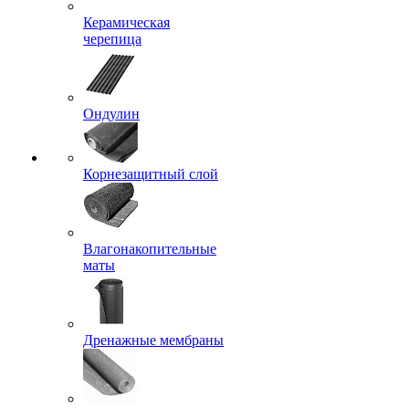
Керамическая
черепица
Ондулин
Корнезащитный слой
Влагонакопительные
маты
Дренажные мембраны