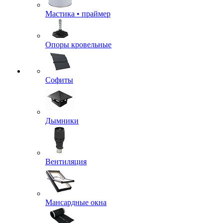
Мастика • праймер
Опоры кровельные
Софиты
Дымники
Вентиляция
Мансардные окна