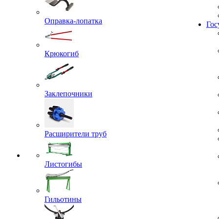
Оправка-лопатка
Гос
Крюкогиб
Заклепочники
Расширители труб
Листогибы
Гильотины