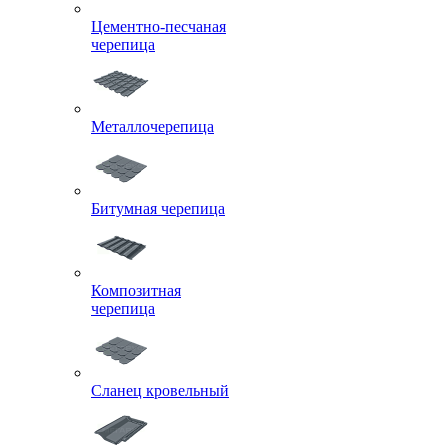
Цементно-песчаная
черепица
Металлочерепица
Битумная черепица
Композитная
черепица
Сланец кровельный