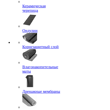
Керамическая
черепица
Ондулин
Корнезащитный слой
Влагонакопительные
маты
Дренажные мембраны