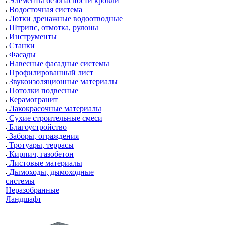
Элементы безопасности кровли
Водосточная система
Лотки дренажные водоотводные
Штрипс, отмотка, рулоны
Инструменты
Станки
Фасады
Навесные фасадные системы
Профилированный лист
Звукоизоляционные материалы
Потолки подвесные
Керамогранит
Лакокрасочные материалы
Сухие строительные смеси
Благоустройство
Заборы, ограждения
Тротуары, террасы
Кирпич, газобетон
Листовые материалы
Дымоходы, дымоходные
системы
Неразобранные
Ландшафт