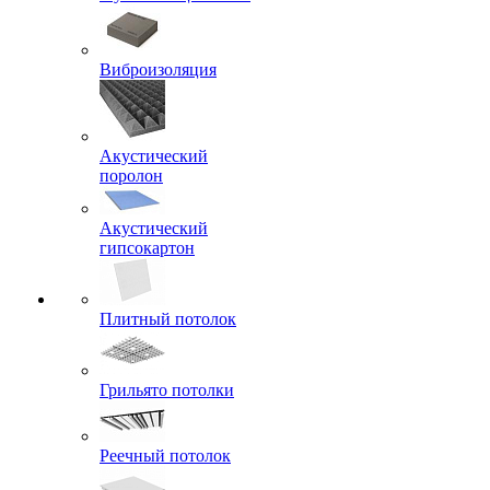
Виброизоляция
Акустический
поролон
Акустический
гипсокартон
Плитный потолок
Грильято потолки
Реечный потолок