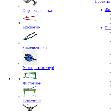
Проекты
Оправка-лопатка
Жил
Крюкогиб
Гос
Заклепочники
Расширители труб
Листогибы
Гильотины