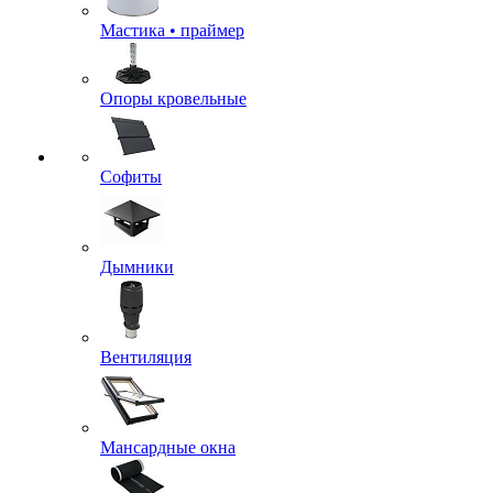
Мастика • праймер
Опоры кровельные
Софиты
Дымники
Вентиляция
Мансардные окна