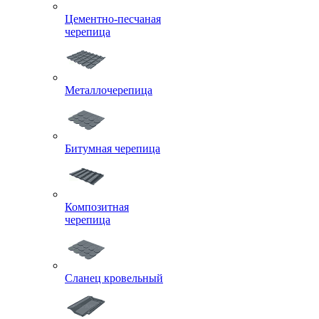
Цементно-песчаная
черепица
Металлочерепица
Битумная черепица
Композитная
черепица
Сланец кровельный