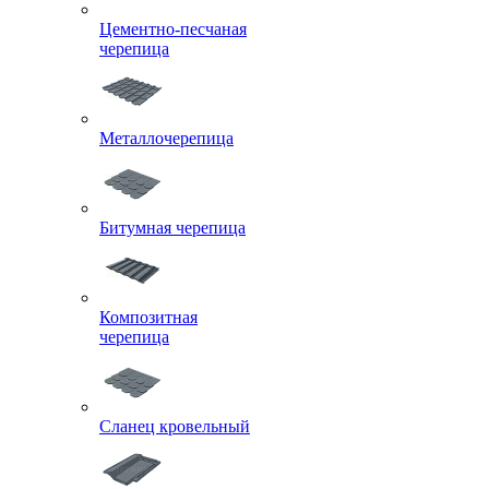
Цементно-песчаная
черепица
Металлочерепица
Битумная черепица
Композитная
черепица
Сланец кровельный