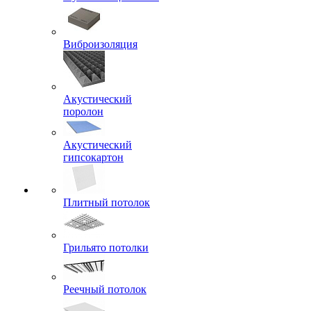
Виброизоляция
Акустический
поролон
Акустический
гипсокартон
Плитный потолок
Грильято потолки
Реечный потолок