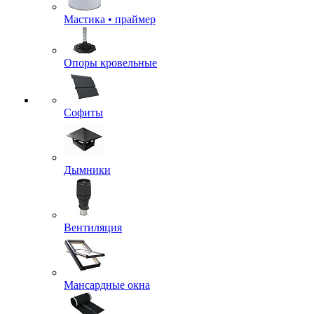
Мастика • праймер
Опоры кровельные
Софиты
Дымники
Вентиляция
Мансардные окна