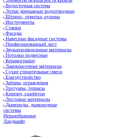
Элементы безопасности кровли
Водосточная система
Лотки дренажные водоотводные
Штрипс, отмотка, рулоны
Инструменты
Станки
Фасады
Навесные фасадные системы
Профилированный лист
Звукоизоляционные материалы
Потолки подвесные
Керамогранит
Лакокрасочные материалы
Сухие строительные смеси
Благоустройство
Заборы, ограждения
Тротуары, террасы
Кирпич, газобетон
Листовые материалы
Дымоходы, дымоходные
системы
Неразобранные
Ландшафт