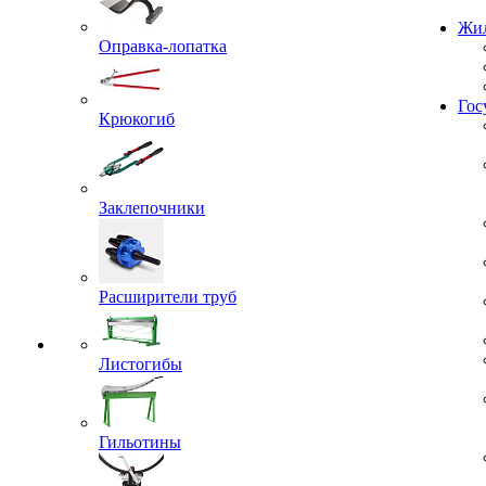
Проекты
Оправка-лопатка
Жил
Крюкогиб
Гос
Заклепочники
Расширители труб
Листогибы
Гильотины