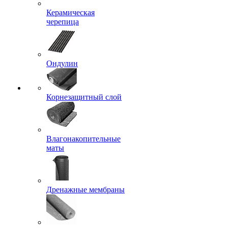
Керамическая
черепица
Ондулин
Корнезащитный слой
Влагонакопительные
маты
Дренажные мембраны