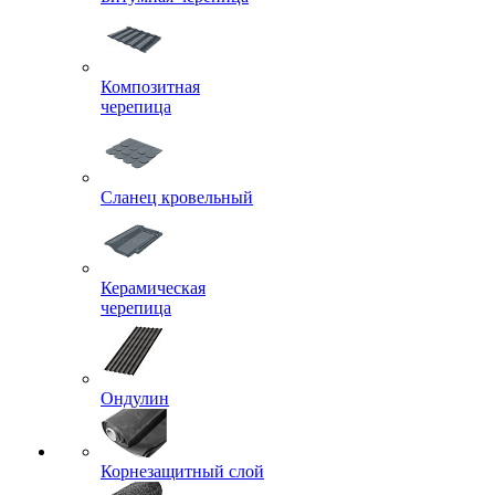
Композитная
черепица
Сланец кровельный
Керамическая
черепица
Ондулин
Корнезащитный слой