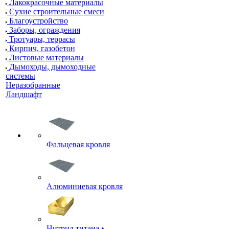
Лакокрасочные материалы
Сухие строительные смеси
Благоустройство
Заборы, ограждения
Тротуары, террасы
Кирпич, газобетон
Листовые материалы
Дымоходы, дымоходные
системы
Неразобранные
Ландшафт
Фальцевая кровля
Алюминиевая кровля
Нитрид титана •