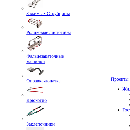
Зажимы • Струбцины
Роликовые листогибы
Фальцезакаточные
машинки
Проекты
Оправка-лопатка
Жил
Крюкогиб
Гос
Заклепочники