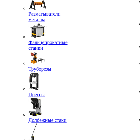
Разматыватели
металла
Фальцепрокатные
станки
Труборезы
Прессы
Долбежные стаки