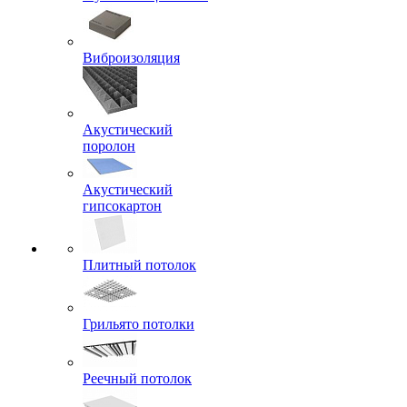
Виброизоляция
Акустический
поролон
Акустический
гипсокартон
Плитный потолок
Грильято потолки
Реечный потолок