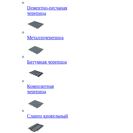
Цементно-песчаная
черепица
Металлочерепица
Битумная черепица
Композитная
черепица
Сланец кровельный