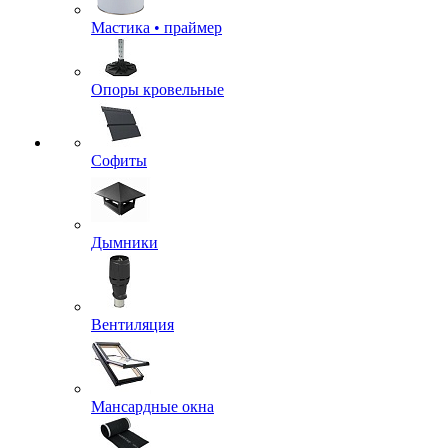
Мастика • праймер
Опоры кровельные
Софиты
Дымники
Вентиляция
Мансардные окна