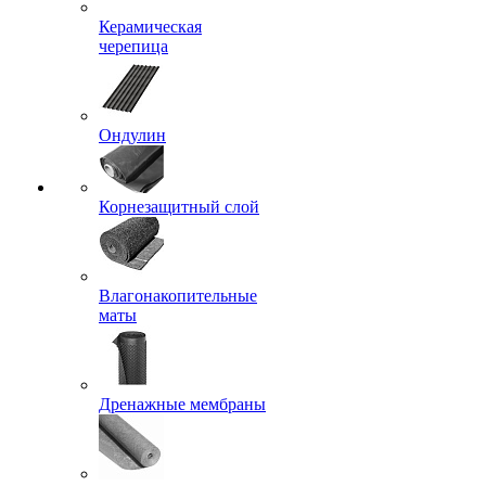
Керамическая
черепица
Ондулин
Корнезащитный слой
Влагонакопительные
маты
Дренажные мембраны