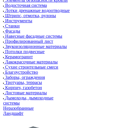
Элементы безопасности кровли
Водосточная система
Лотки дренажные водоотводные
Штрипс, отмотка, рулоны
Инструменты
Станки
Фасады
Навесные фасадные системы
Профилированный лист
Звукоизоляционные материалы
Потолки подвесные
Керамогранит
Лакокрасочные материалы
Сухие строительные смеси
Благоустройство
Заборы, ограждения
Тротуары, террасы
Кирпич, газобетон
Листовые материалы
Дымоходы, дымоходные
системы
Неразобранные
Ландшафт