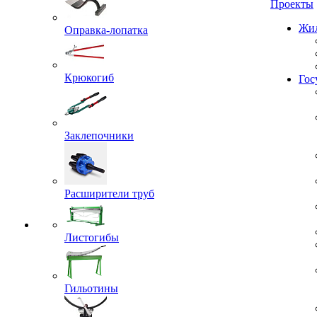
Проекты
Оправка-лопатка
Жил
Крюкогиб
Гос
Заклепочники
Расширители труб
Листогибы
Гильотины