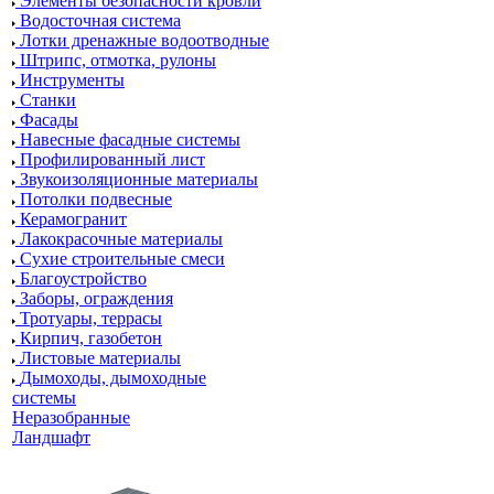
Элементы безопасности кровли
Водосточная система
Лотки дренажные водоотводные
Штрипс, отмотка, рулоны
Инструменты
Станки
Фасады
Навесные фасадные системы
Профилированный лист
Звукоизоляционные материалы
Потолки подвесные
Керамогранит
Лакокрасочные материалы
Сухие строительные смеси
Благоустройство
Заборы, ограждения
Тротуары, террасы
Кирпич, газобетон
Листовые материалы
Дымоходы, дымоходные
системы
Неразобранные
Ландшафт