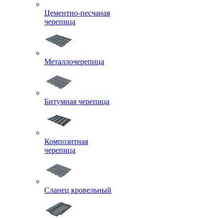
Цементно-песчаная
черепица
Металлочерепица
Битумная черепица
Композитная
черепица
Сланец кровельный