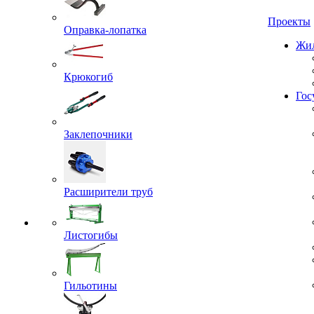
Проекты
Оправка-лопатка
Жил
Крюкогиб
Гос
Заклепочники
Расширители труб
Листогибы
Гильотины