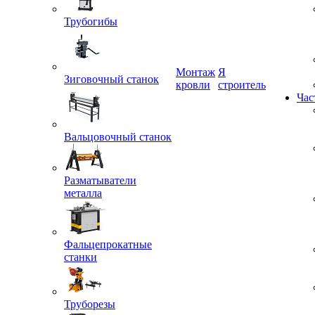
Трубогибы
Монтаж
Я
Зиговочный станок
кровли
строитель
Час
Вальцовочный станок
Разматыватели
металла
Фальцепрокатные
станки
Труборезы