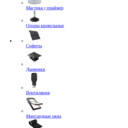
Мастика • праймер
Опоры кровельные
Софиты
Дымники
Вентиляция
Мансардные окна