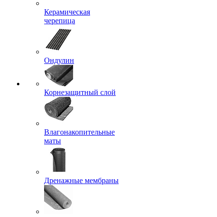
Керамическая
черепица
Ондулин
Корнезащитный слой
Влагонакопительные
маты
Дренажные мембраны