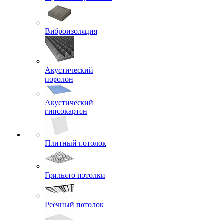
Виброизоляция
Акустический
поролон
Акустический
гипсокартон
Плитный потолок
Грильято потолки
Реечный потолок