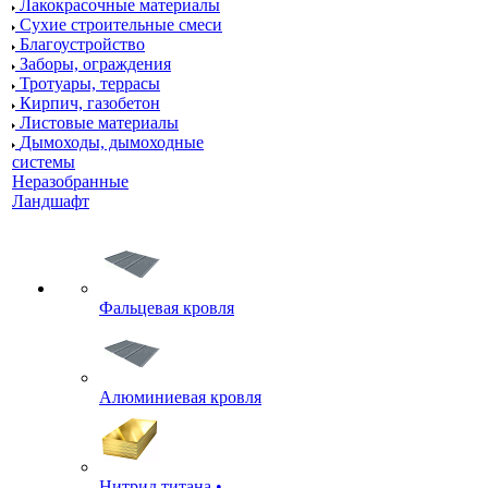
Лакокрасочные материалы
Сухие строительные смеси
Благоустройство
Заборы, ограждения
Тротуары, террасы
Кирпич, газобетон
Листовые материалы
Дымоходы, дымоходные
системы
Неразобранные
Ландшафт
Фальцевая кровля
Алюминиевая кровля
Нитрид титана •