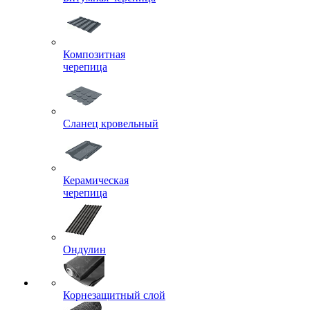
Композитная
черепица
Сланец кровельный
Керамическая
черепица
Ондулин
Корнезащитный слой