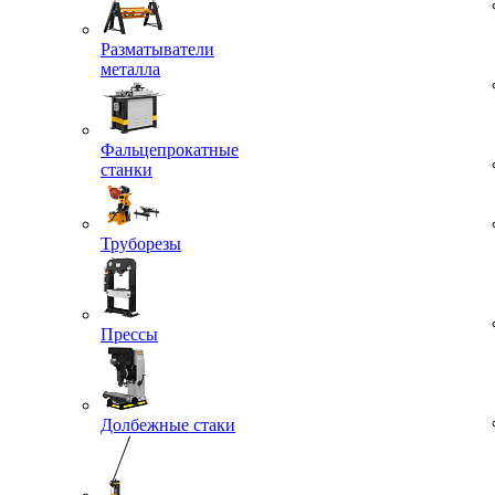
Разматыватели
металла
Фальцепрокатные
станки
Труборезы
Прессы
Долбежные стаки