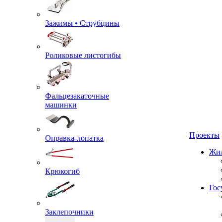
Зажимы • Струбцины
Роликовые листогибы
Фальцезакаточные
машинки
Проекты
Оправка-лопатка
Жил
Крюкогиб
Гос
Заклепочники