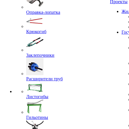
Проекты
Оправка-лопатка
Жил
Крюкогиб
Гос
Заклепочники
Расширители труб
Листогибы
Гильотины