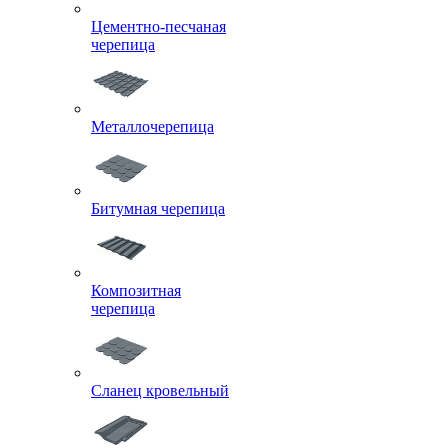
Цементно-песчаная
черепица
Металлочерепица
Битумная черепица
Композитная
черепица
Сланец кровельный