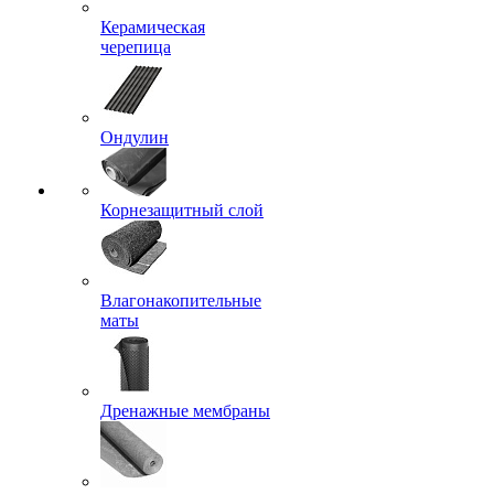
Керамическая
черепица
Ондулин
Корнезащитный слой
Влагонакопительные
маты
Дренажные мембраны