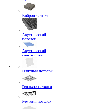
Виброизоляция
Акустический
поролон
Акустический
гипсокартон
Плитный потолок
Грильято потолки
Реечный потолок