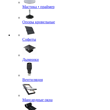
Мастика • праймер
Опоры кровельные
Софиты
Дымники
Вентиляция
Мансардные окна