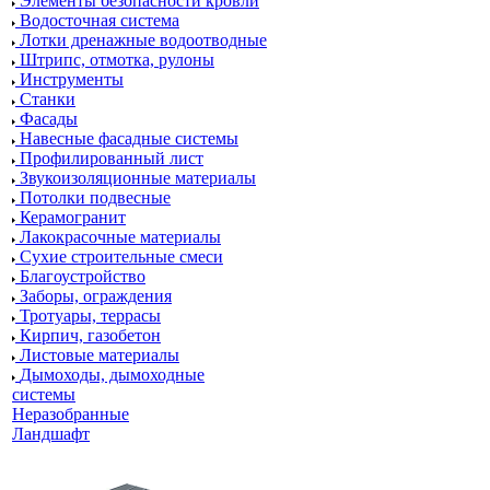
Элементы безопасности кровли
Водосточная система
Лотки дренажные водоотводные
Штрипс, отмотка, рулоны
Инструменты
Станки
Фасады
Навесные фасадные системы
Профилированный лист
Звукоизоляционные материалы
Потолки подвесные
Керамогранит
Лакокрасочные материалы
Сухие строительные смеси
Благоустройство
Заборы, ограждения
Тротуары, террасы
Кирпич, газобетон
Листовые материалы
Дымоходы, дымоходные
системы
Неразобранные
Ландшафт