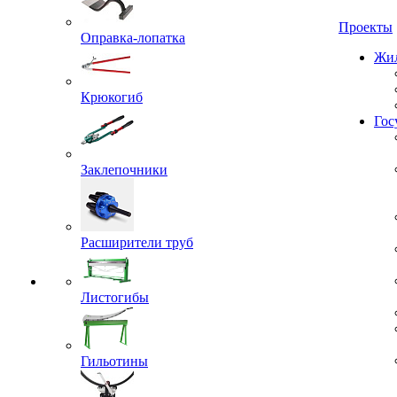
Проекты
Оправка-лопатка
Жил
Крюкогиб
Гос
Заклепочники
Расширители труб
Листогибы
Гильотины