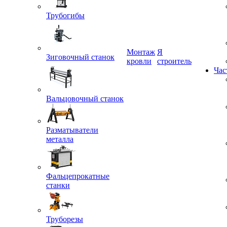
Трубогибы
Монтаж
Я
Зиговочный станок
кровли
строитель
Час
Вальцовочный станок
Разматыватели
металла
Фальцепрокатные
станки
Труборезы