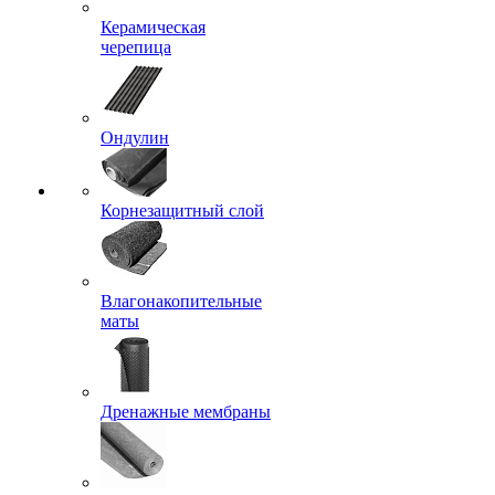
Керамическая
черепица
Ондулин
Корнезащитный слой
Влагонакопительные
маты
Дренажные мембраны