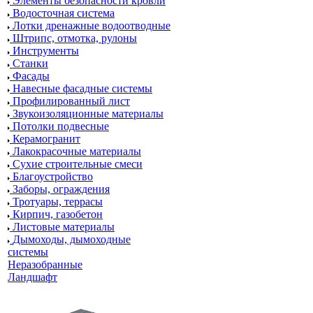
Элементы безопасности кровли
Водосточная система
Лотки дренажные водоотводные
Штрипс, отмотка, рулоны
Инструменты
Станки
Фасады
Навесные фасадные системы
Профилированный лист
Звукоизоляционные материалы
Потолки подвесные
Керамогранит
Лакокрасочные материалы
Сухие строительные смеси
Благоустройство
Заборы, ограждения
Тротуары, террасы
Кирпич, газобетон
Листовые материалы
Дымоходы, дымоходные
системы
Неразобранные
Ландшафт