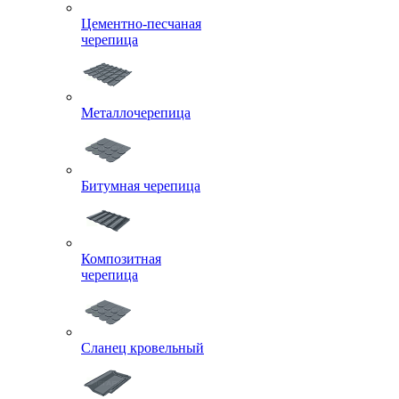
Цементно-песчаная
черепица
Металлочерепица
Битумная черепица
Композитная
черепица
Сланец кровельный