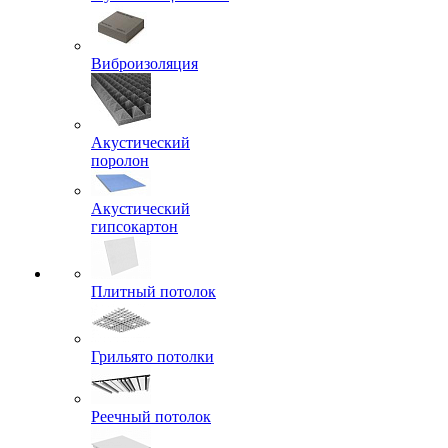
Виброизоляция
Акустический
поролон
Акустический
гипсокартон
Плитный потолок
Грильято потолки
Реечный потолок