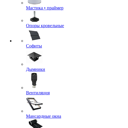
Мастика • праймер
Опоры кровельные
Софиты
Дымники
Вентиляция
Мансардные окна