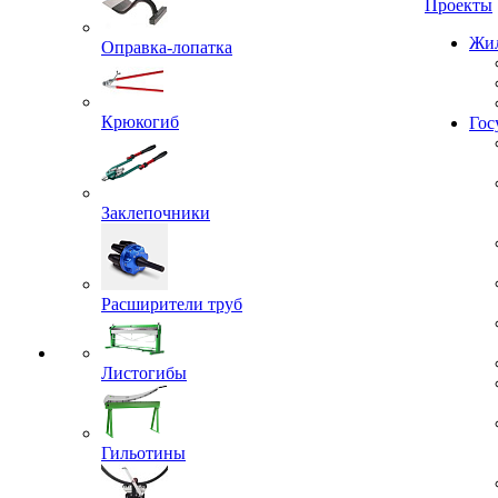
Проекты
Оправка-лопатка
Жил
Крюкогиб
Гос
Заклепочники
Расширители труб
Листогибы
Гильотины