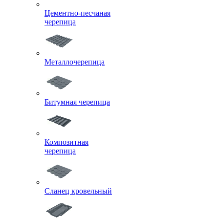
Цементно-песчаная
черепица
Металлочерепица
Битумная черепица
Композитная
черепица
Сланец кровельный