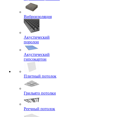
Виброизоляция
Акустический
поролон
Акустический
гипсокартон
Плитный потолок
Грильято потолки
Реечный потолок