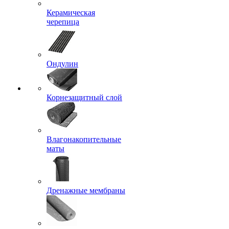
Керамическая
черепица
Ондулин
Корнезащитный слой
Влагонакопительные
маты
Дренажные мембраны