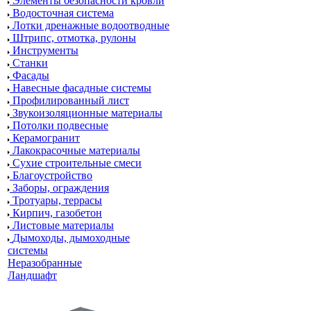
Элементы безопасности кровли
Водосточная система
Лотки дренажные водоотводные
Штрипс, отмотка, рулоны
Инструменты
Станки
Фасады
Навесные фасадные системы
Профилированный лист
Звукоизоляционные материалы
Потолки подвесные
Керамогранит
Лакокрасочные материалы
Сухие строительные смеси
Благоустройство
Заборы, ограждения
Тротуары, террасы
Кирпич, газобетон
Листовые материалы
Дымоходы, дымоходные
системы
Неразобранные
Ландшафт