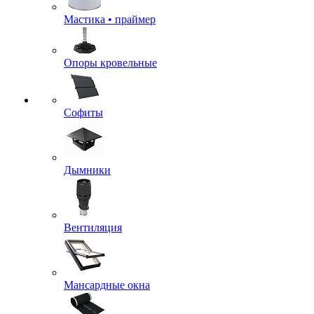
Мастика • праймер
Опоры кровельные
Софиты
Дымники
Вентиляция
Мансардные окна