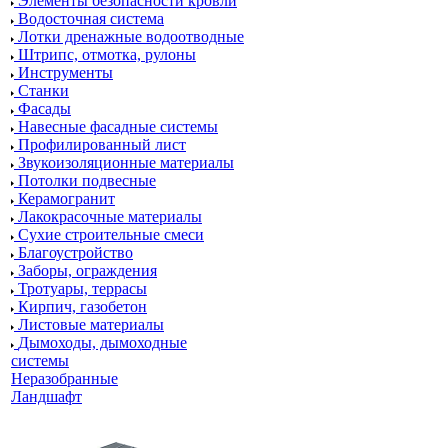
Элементы безопасности кровли
Водосточная система
Лотки дренажные водоотводные
Штрипс, отмотка, рулоны
Инструменты
Станки
Фасады
Навесные фасадные системы
Профилированный лист
Звукоизоляционные материалы
Потолки подвесные
Керамогранит
Лакокрасочные материалы
Сухие строительные смеси
Благоустройство
Заборы, ограждения
Тротуары, террасы
Кирпич, газобетон
Листовые материалы
Дымоходы, дымоходные
системы
Неразобранные
Ландшафт