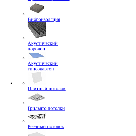
Виброизоляция
Акустический
поролон
Акустический
гипсокартон
Плитный потолок
Грильято потолки
Реечный потолок