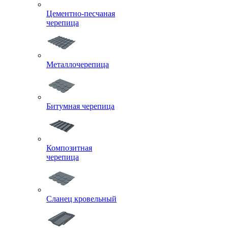
Цементно-песчаная
черепица
Металлочерепица
Битумная черепица
Композитная
черепица
Сланец кровельный