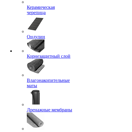
Керамическая
черепица
Ондулин
Корнезащитный слой
Влагонакопительные
маты
Дренажные мембраны