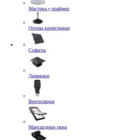
Мастика • праймер
Опоры кровельные
Софиты
Дымники
Вентиляция
Мансардные окна