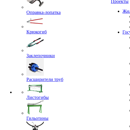
Проекты
Оправка-лопатка
Жил
Крюкогиб
Гос
Заклепочники
Расширители труб
Листогибы
Гильотины