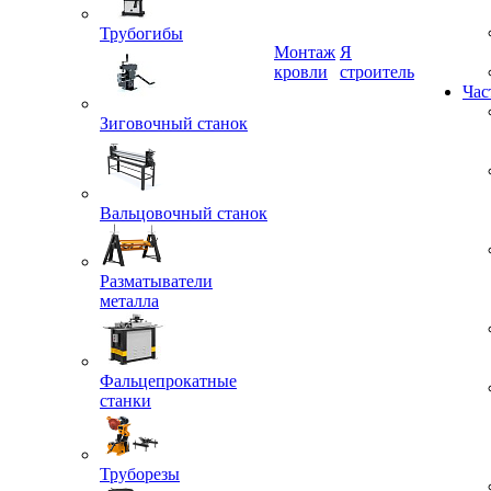
Трубогибы
Монтаж
Я
кровли
строитель
Час
Зиговочный станок
Вальцовочный станок
Разматыватели
металла
Фальцепрокатные
станки
Труборезы