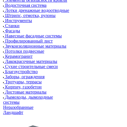
Элементы безопасности кровли
Водосточная система
Лотки дренажные водоотводные
Штрипс, отмотка, рулоны
Инструменты
Станки
Фасады
Навесные фасадные системы
Профилированный лист
Звукоизоляционные материалы
Потолки подвесные
Керамогранит
Лакокрасочные материалы
Сухие строительные смеси
Благоустройство
Заборы, ограждения
Тротуары, террасы
Кирпич, газобетон
Листовые материалы
Дымоходы, дымоходные
системы
Неразобранные
Ландшафт