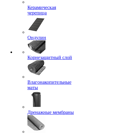
Керамическая
черепица
Ондулин
Корнезащитный слой
Влагонакопительные
маты
Дренажные мембраны