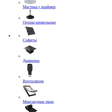
Мастика • праймер
Опоры кровельные
Софиты
Дымники
Вентиляция
Мансардные окна