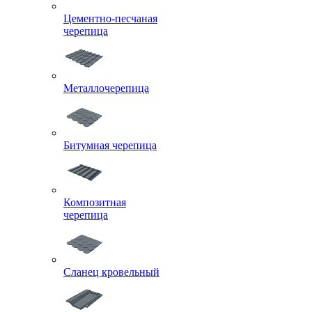
Цементно-песчаная
черепица
Металлочерепица
Битумная черепица
Композитная
черепица
Сланец кровельный