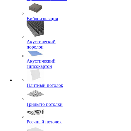
Виброизоляция
Акустический
поролон
Акустический
гипсокартон
Плитный потолок
Грильято потолки
Реечный потолок