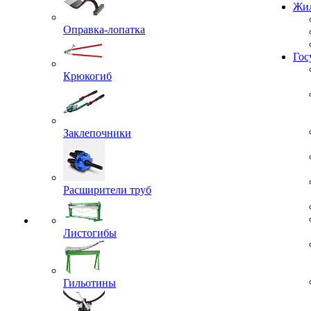
Жил
Оправка-лопатка
Гос
Крюкогиб
Заклепочники
Расширители труб
Листогибы
Гильотины