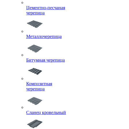
Цементно-песчаная
черепица
Металлочерепица
Битумная черепица
Композитная
черепица
Сланец кровельный