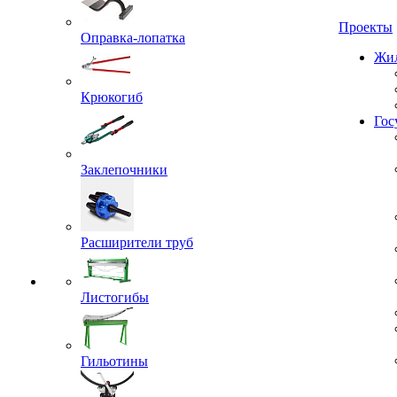
Проекты
Оправка-лопатка
Жил
Крюкогиб
Гос
Заклепочники
Расширители труб
Листогибы
Гильотины