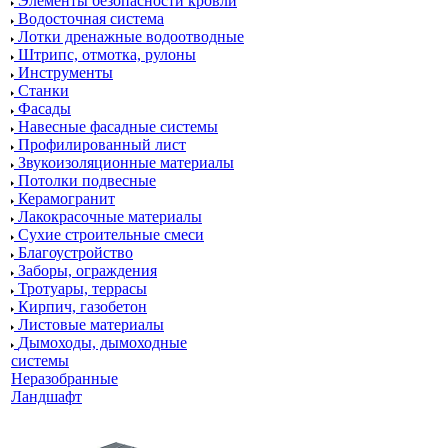
Элементы безопасности кровли
Водосточная система
Лотки дренажные водоотводные
Штрипс, отмотка, рулоны
Инструменты
Станки
Фасады
Навесные фасадные системы
Профилированный лист
Звукоизоляционные материалы
Потолки подвесные
Керамогранит
Лакокрасочные материалы
Сухие строительные смеси
Благоустройство
Заборы, ограждения
Тротуары, террасы
Кирпич, газобетон
Листовые материалы
Дымоходы, дымоходные
системы
Неразобранные
Ландшафт