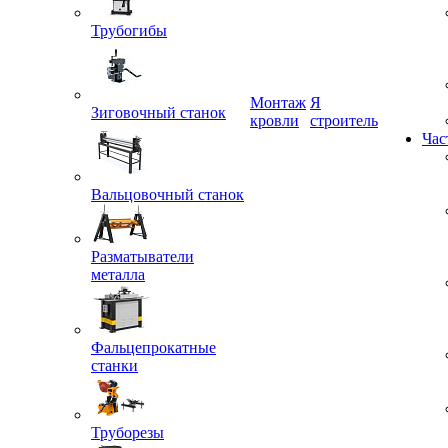
Трубогибы
Монтаж
Я
Зиговочный станок
кровли
строитель
Час
Вальцовочный станок
Разматыватели
металла
Фальцепрокатные
станки
Труборезы