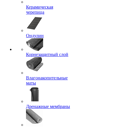
Керамическая
черепица
Ондулин
Корнезащитный слой
Влагонакопительные
маты
Дренажные мембраны