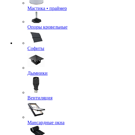
Мастика • праймер
Опоры кровельные
Софиты
Дымники
Вентиляция
Мансардные окна