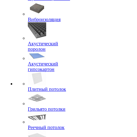
Виброизоляция
Акустический
поролон
Акустический
гипсокартон
Плитный потолок
Грильято потолки
Реечный потолок