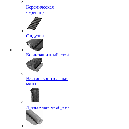
Керамическая
черепица
Ондулин
Корнезащитный слой
Влагонакопительные
маты
Дренажные мембраны