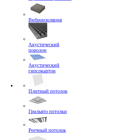
Виброизоляция
Акустический
поролон
Акустический
гипсокартон
Плитный потолок
Грильято потолки
Реечный потолок