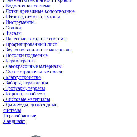
Элементы безопасности кровли
Водосточная система
Лотки дренажные водоотводные
Штрипс, отмотка, рулоны
Инструменты
Станки
Фасады
Навесные фасадные системы
Профилированный лист
Звукоизоляционные материалы
Потолки подвесные
Керамогранит
Лакокрасочные материалы
Сухие строительные смеси
Благоустройство
Заборы, ограждения
Тротуары, террасы
Кирпич, газобетон
Листовые материалы
Дымоходы, дымоходные
системы
Неразобранные
Ландшафт