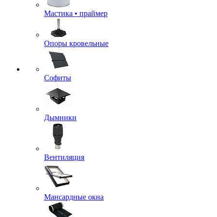
Мастика • праймер
Опоры кровельные
Софиты
Дымники
Вентиляция
Мансардные окна