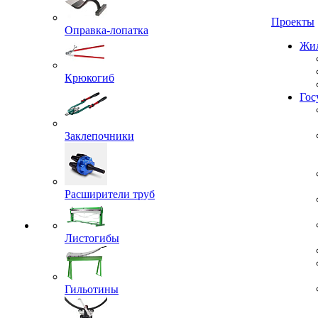
Проекты
Оправка-лопатка
Жил
Крюкогиб
Гос
Заклепочники
Расширители труб
Листогибы
Гильотины