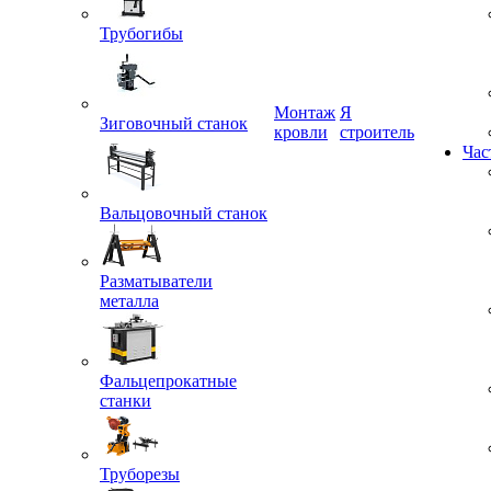
Трубогибы
Монтаж
Я
Зиговочный станок
кровли
строитель
Час
Вальцовочный станок
Разматыватели
металла
Фальцепрокатные
станки
Труборезы