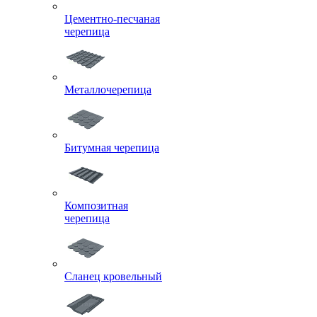
Цементно-песчаная
черепица
Металлочерепица
Битумная черепица
Композитная
черепица
Сланец кровельный